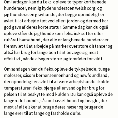
Om lørdagen kan du f.eks. opleve to typer kortbenede
hunderacer, nemlig hydehunderacen welsh corgi og
jagthunderacen gravhunde, der begge oprindeligt er
avlet til at arbejde tæt ved eller i jorden og dermed har
god gavn af deres korte statur. Samme dag kan du også
opleve stående jagthunde som f.eks. irsk setter eller
ruhåret hønsehund, der alle er langbenede hunderacer,
fremavlet til at arbejde på marker over store distancer og
altså har brug for lange ben til at bevæge sig mest
effektivt, når de afsøger større jagtområder for vildt.
Om søndagen kan du f.eks. opleve de tykpelsede, tunge
molosser, såsom berner sennenhund og newfoundland,
der oprindeligt er avlet til at være arbejdshunde i kolde
temperaturer i f.eks. bjerge eller vand og har brug for
pelsen til at beskytte mod kulden. Du kan også opleve de
langørede hounds, såsom basset hound og beagle, der
mest af alt elsker at bruge deres næser og bruger de
lange ører til at fange og fastholde dufte.