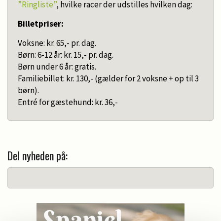
”Ringliste”
, hvilke racer der udstilles hvilken dag:
Billetpriser:
Voksne: kr. 65,- pr. dag.
Børn: 6-12 år: kr. 15,- pr. dag.
Børn under 6 år: gratis.
Familiebillet: kr. 130,- (gælder for 2 voksne + op til 3
børn).
Entré for gæstehund: kr. 36,-
Del nyheden på: