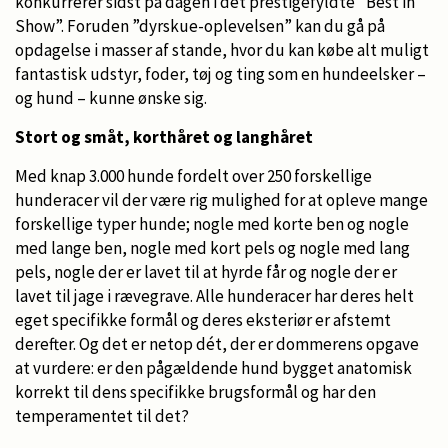
konkurrerer sidst på dagen i det prestigefyldte ”Best in
Show”. Foruden ”dyrskue-oplevelsen” kan du gå på
opdagelse i masser af stande, hvor du kan købe alt muligt
fantastisk udstyr, foder, tøj og ting som en hundeelsker –
og hund – kunne ønske sig.
Stort og småt, korthåret og langhåret
Med knap 3.000 hunde fordelt over 250 forskellige
hunderacer vil der være rig mulighed for at opleve mange
forskellige typer hunde; nogle med korte ben og nogle
med lange ben, nogle med kort pels og nogle med lang
pels, nogle der er lavet til at hyrde får og nogle der er
lavet til jage i rævegrave. Alle hunderacer har deres helt
eget specifikke formål og deres eksteriør er afstemt
derefter. Og det er netop dét, der er dommerens opgave
at vurdere: er den pågældende hund bygget anatomisk
korrekt til dens specifikke brugsformål og har den
temperamentet til det?