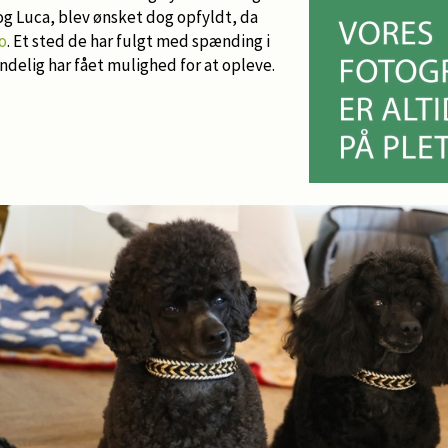
og Luca, blev ønsket dog opfyldt, da
ro
. Et sted de har fulgt med spænding i
ndelig har fået mulighed for at opleve.