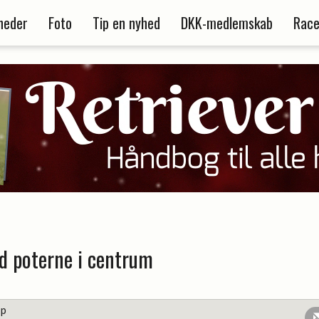
heder
Foto
Tip en nyhed
DKK-medlemskab
Race
d poterne i centrum
up