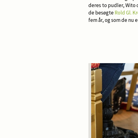
deres to pudler, Wito 
de besøgte
Rold Gl. K
fem år, og som de nu e