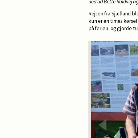
ned ad Bette Roldvej og
Rejsen fra Sjælland bl
kun er en times kørsel
på ferien, og gjorde t