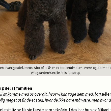
 en dværgpudel, mens Wito på ti år er et par centimeter lavere og dermed 
Wiegaarden/Cecilie Friis Amstrup
g del af familien
til at komme med os overalt, hvor vi kan tage dem med,
fortæller 
elig meget at finde et sted, hvor de ikke bare må være, men hvor d
ele sit liv og fik sin første som seksårig. I dag har hun og Mika