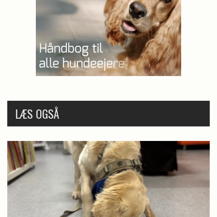
LÆS OGSÅ