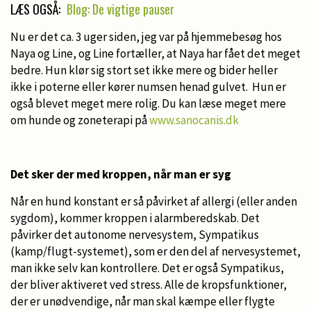
LÆS OGSÅ:
Blog: De vigtige pauser
Nu er det ca. 3 uger siden, jeg var på hjemmebesøg hos
Naya og Line, og Line fortæller, at Naya har fået det meget
bedre. Hun klør sig stort set ikke mere og bider heller
ikke i poterne eller kører numsen henad gulvet. Hun er
også blevet meget mere rolig. Du kan læse meget mere
om hunde og zoneterapi på
www.sanocanis.dk
Det sker der med kroppen, når man er syg
Når en hund konstant er så påvirket af allergi (eller anden
sygdom), kommer kroppen i alarmberedskab. Det
påvirker det autonome nervesystem, Sympatikus
(kamp/flugt-systemet), som er den del af nervesystemet,
man ikke selv kan kontrollere. Det er også Sympatikus,
der bliver aktiveret ved stress. Alle de kropsfunktioner,
der er unødvendige, når man skal kæmpe eller flygte