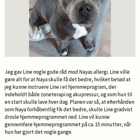
Jeg gav Line nogle gode råd mod Nayas allergi. Line ville
gøre alt for at Naya skulle få det bedre, hvilket betød at
jeg kunne instruere Line i et hjemmeprogram, der
indeholdt både zoneterapi og akupressur, og som hun til
en start skulle lave hver dag. Planen var så, at efterhånden
som Naya forhåbentlig fik det bedre, skulle Line gradvist
drosle hjemmeprogrammet ned. Line vil kunne
gennemføre hjemmeprogrammet på ca. 15 minutter, når
hun har gjort det nogle gange.