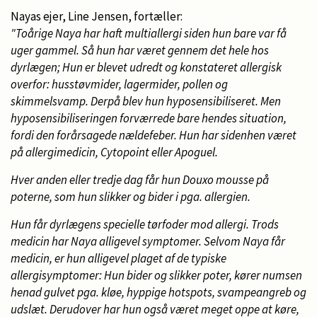
Nayas ejer, Line Jensen, fortæller:
"Toårige Naya har haft multiallergi siden hun bare var få
uger gammel. Så hun har været gennem det hele hos
dyrlægen; Hun er blevet udredt og konstateret allergisk
overfor: husstøvmider, lagermider, pollen og
skimmelsvamp. Derpå blev hun hyposensibiliseret. Men
hyposensibiliseringen forværrede bare hendes situation,
fordi den forårsagede nældefeber. Hun har sidenhen været
på allergimedicin, Cytopoint eller Apoguel.
Hver anden eller tredje dag får hun Douxo mousse på
poterne, som hun slikker og bider i pga. allergien.
Hun får dyrlægens specielle tørfoder mod allergi. Trods
medicin har Naya alligevel symptomer. Selvom Naya får
medicin, er hun alligevel plaget af de typiske
allergisymptomer: Hun bider og slikker poter, kører numsen
henad gulvet pga. kløe, hyppige hotspots, svampeangreb og
udslæt. Derudover har hun også været meget oppe at køre,