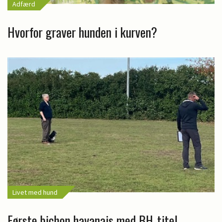
Adfærd
Hvorfor graver hunden i kurven?
Livet med hund
Første bichon havanais med BH-titel