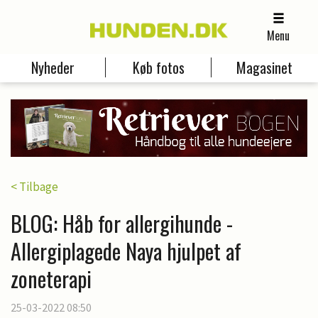
Menu
Nyheder
Køb fotos
Magasinet
< Tilbage
BLOG: Håb for allergihunde -
Allergiplagede Naya hjulpet af
zoneterapi
25-03-2022 08:50