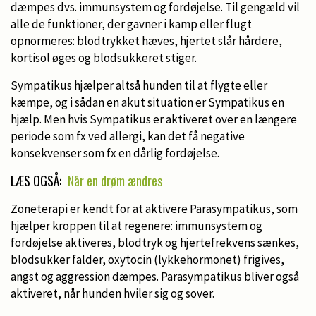
dæmpes dvs. immunsystem og fordøjelse. Til gengæld vil
alle de funktioner, der gavner i kamp eller flugt
opnormeres: blodtrykket hæves, hjertet slår hårdere,
kortisol øges og blodsukkeret stiger.
Sympatikus hjælper altså hunden til at flygte eller
kæmpe, og i sådan en akut situation er Sympatikus en
hjælp. Men hvis Sympatikus er aktiveret over en længere
periode som fx ved allergi, kan det få negative
konsekvenser som fx en dårlig fordøjelse.
LÆS OGSÅ:
Når en drøm ændres
Zoneterapi er kendt for at aktivere Parasympatikus, som
hjælper kroppen til at regenere: immunsystem og
fordøjelse aktiveres, blodtryk og hjertefrekvens sænkes,
blodsukker falder, oxytocin (lykkehormonet) frigives,
angst og aggression dæmpes. Parasympatikus bliver også
aktiveret, når hunden hviler sig og sover.