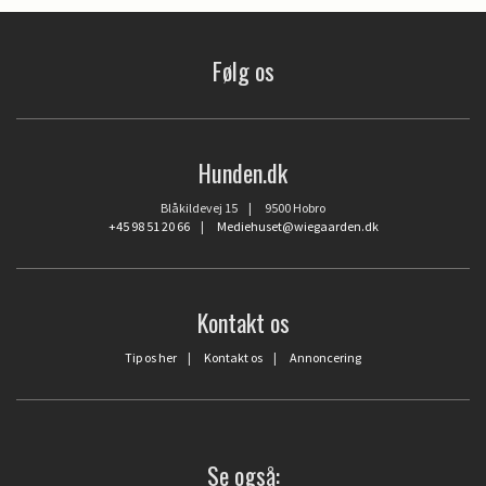
Følg os
Hunden.dk
Blåkildevej 15 | 9500 Hobro
+45 98 51 20 66
|
Mediehuset@wiegaarden.dk
Kontakt os
Tip os her
|
Kontakt os
|
Annoncering
Se også: