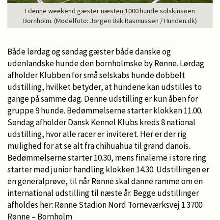
I denne weekend gæster næsten 1000 hunde solskinsøen
Bornholm. (Modelfoto: Jørgen Bak Rasmussen / Hunden.dk)
Både lørdag og søndag gæster både danske og
udenlandske hunde den bornholmske by Rønne. Lørdag
afholder Klubben for små selskabs hunde dobbelt
udstilling, hvilket betyder, at hundene kan udstilles to
gange på samme dag. Denne udstilling er kun åben for
gruppe 9 hunde. Bedømmelserne starter klokken 11.00.
Søndag afholder Dansk Kennel Klubs kreds 8 national
udstilling, hvor alle racer er inviteret. Her er der rig
mulighed for at se alt fra chihuahua til grand danois.
Bedømmelserne starter 10.30, mens finalerne i store ring
starter med junior handling klokken 14.30. Udstillingen er
en generalprøve, til når Rønne skal danne ramme om en
international udstilling til næste år. Begge udstillinger
afholdes her: Rønne Stadion Nord Torneværksvej 1 3700
Rønne – Bornholm