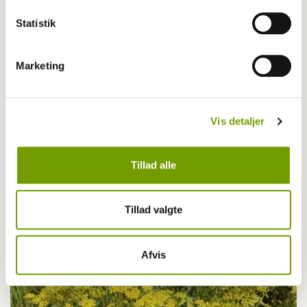
Statistik
Marketing
Vis detaljer
Livet med hund
Tillad alle
Første bichon havanais med BH-titel
Tillad valgte
Afvis