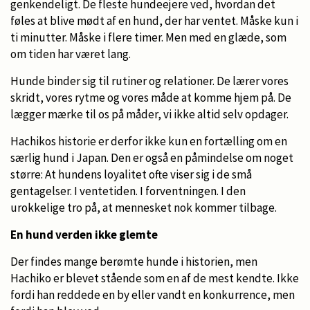
genkendeligt. De fleste hundeejere ved, hvordan det
føles at blive mødt af en hund, der har ventet. Måske kun i
ti minutter. Måske i flere timer. Men med en glæde, som
om tiden har været lang.
Hunde binder sig til rutiner og relationer. De lærer vores
skridt, vores rytme og vores måde at komme hjem på. De
lægger mærke til os på måder, vi ikke altid selv opdager.
Hachikos historie er derfor ikke kun en fortælling om en
særlig hund i Japan. Den er også en påmindelse om noget
større: At hundens loyalitet ofte viser sig i de små
gentagelser. I ventetiden. I forventningen. I den
urokkelige tro på, at mennesket nok kommer tilbage.
En hund verden ikke glemte
Der findes mange berømte hunde i historien, men
Hachiko er blevet stående som en af de mest kendte. Ikke
fordi han reddede en by eller vandt en konkurrence, men