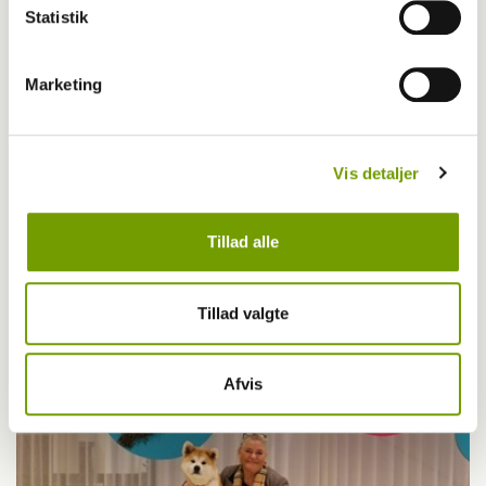
Statistik
Marketing
Vis detaljer
Tillad alle
Aktuelt
Samme cancervaccine til hund og menneske
Tillad valgte
Afvis