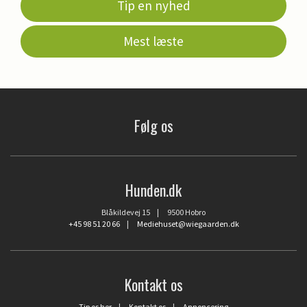
Tip en nyhed
Mest læste
Følg os
Hunden.dk
Blåkildevej 15 | 9500 Hobro
+45 98 51 20 66
|
Mediehuset@wiegaarden.dk
Kontakt os
Tip os her
|
Kontakt os
|
Annoncering