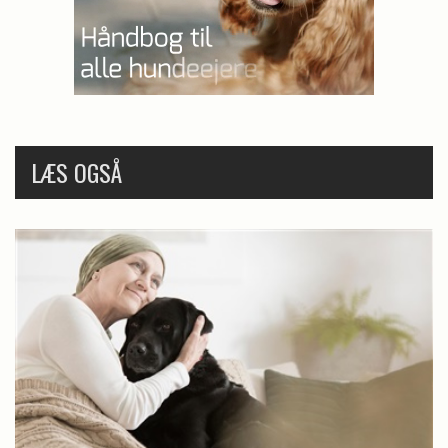
LÆS OGSÅ