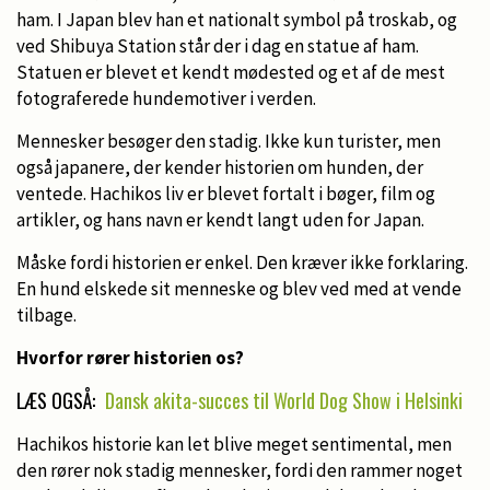
ham. I Japan blev han et nationalt symbol på troskab, og
ved Shibuya Station står der i dag en statue af ham.
Statuen er blevet et kendt mødested og et af de mest
fotograferede hundemotiver i verden.
Mennesker besøger den stadig. Ikke kun turister, men
også japanere, der kender historien om hunden, der
ventede. Hachikos liv er blevet fortalt i bøger, film og
artikler, og hans navn er kendt langt uden for Japan.
Måske fordi historien er enkel. Den kræver ikke forklaring.
En hund elskede sit menneske og blev ved med at vende
tilbage.
Hvorfor rører historien os?
LÆS OGSÅ:
Dansk akita-succes til World Dog Show i Helsinki
Hachikos historie kan let blive meget sentimental, men
den rører nok stadig mennesker, fordi den rammer noget