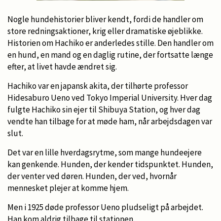
Nogle hundehistorier bliver kendt, fordi de handler om
store redningsaktioner, krig eller dramatiske øjeblikke.
Historien om Hachiko er anderledes stille. Den handler om
en hund, en mand og en daglig rutine, der fortsatte længe
efter, at livet havde ændret sig.
Hachiko var en japansk akita, der tilhørte professor
Hidesaburo Ueno ved Tokyo Imperial University. Hver dag
fulgte Hachiko sin ejer til Shibuya Station, og hver dag
vendte han tilbage for at møde ham, når arbejdsdagen var
slut.
Det var en lille hverdagsrytme, som mange hundeejere
kan genkende. Hunden, der kender tidspunktet. Hunden,
der venter ved døren. Hunden, der ved, hvornår
mennesket plejer at komme hjem.
Men i 1925 døde professor Ueno pludseligt på arbejdet.
Han kom aldrig tilbage til stationen.