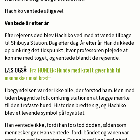
Hachiko ventede alligevel.
Ventede år efter år
Efter ejerens død blev Hachiko ved med at vende tilbage
til Shibuya Station. Dag efter dag. År efter år. Han dukkede
op omkring det tidspunkt, hvor professoren plejede at
komme med toget, og ventede blandt de rejsende.
LÆS OGSÅ:
Fra HUNDEN: Hunde med kræft giver håb til
mennesker med kræft
I begyndelsen var der ikke alle, der forstod ham. Men med
tiden begyndte folk omkring stationen at lægge mærke
til den trofaste hund. Historien bredte sig, og Hachiko
blev et levende symbol på loyalitet.
Han ventede ikke, fordi han forstod døden, sådan som
mennesker gør. Han ventede, fordi båndet og vanen var
stærkere end forandringen. For en hund kan kærlighed