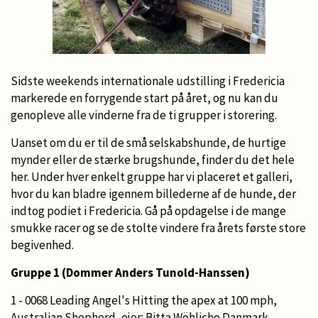
Sidste weekends internationale udstilling i Fredericia
markerede en forrygende start på året, og nu kan du
genopleve alle vinderne fra de ti grupper i storering.
Uanset om du er til de små selskabshunde, de hurtige
mynder eller de stærke brugshunde, finder du det hele
her. Under hver enkelt gruppe har vi placeret et galleri,
hvor du kan bladre igennem billederne af de hunde, der
indtog podiet i Fredericia. Gå på opdagelse i de mange
smukke racer og se de stolte vindere fra årets første store
begivenhed.
Gruppe 1 (Dommer Anders Tunold-Hanssen)
1 - 0068 Leading Angel's Hitting the apex at 100 mph,
Australian Shepherd, ejer: Bitta Wöhliche Danmark