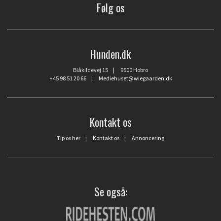
Følg os
Hunden.dk
Blåkildevej 15 | 9500 Hobro
+45 98 51 20 66
|
Mediehuset@wiegaarden.dk
Kontakt os
Tip os her
|
Kontakt os
|
Annoncering
Se også: