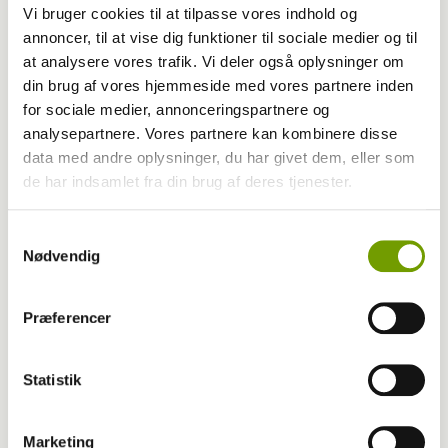
Vi bruger cookies til at tilpasse vores indhold og
Foto: Wiegaarden/Karina Green
annoncer, til at vise dig funktioner til sociale medier og til
at analysere vores trafik. Vi deler også oplysninger om
din brug af vores hjemmeside med vores partnere inden
Gruppe 9 (Dommer Karl-Erik Johansson)
for sociale medier, annonceringspartnere og
analysepartnere. Vores partnere kan kombinere disse
1 - 0972 Viva Ballerina von Shinbashi, Chinese
data med andre oplysninger, du har givet dem, eller som
Crested/Powder Puff, Ejer ønskes ikke oplyst
de har indsamlet fra din brug af deres tjenester.
2 - 1179 Brei-Ca's Another Level, Pudel, mellem,
brun/hvid/sort, ejer: Jes Breinholt Carlsen Danmark
Samtykkevalg
Nødvendig
3 - 1011 Wanna Be a Hooligan Daydream Believers,
Papillon, ejer: Kathleen Roosens Belgien
Præferencer
4 - 0907 Zinkitens Viktualia, Cavalier King Charles Spaniel,
ejer: Maria Nilsson Sverige
Statistik
Marketing