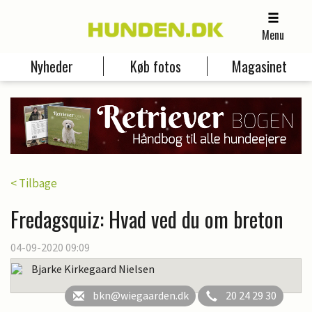
Menu
Nyheder
Køb fotos
Magasinet
< Tilbage
Fredagsquiz: Hvad ved du om breton
04-09-2020 09:09
Bjarke Kirkegaard Nielsen
bkn@wiegaarden.dk
20 24 29 30