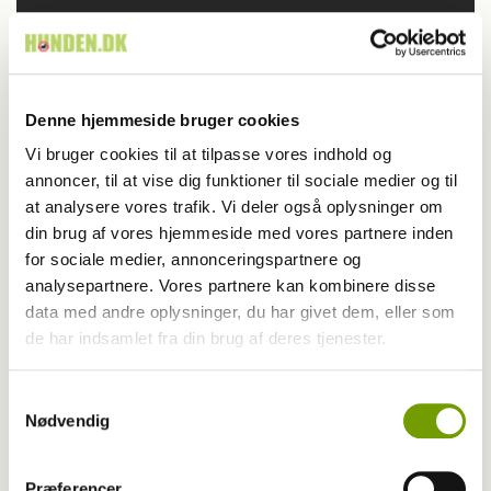
Denne hjemmeside bruger cookies
Vi bruger cookies til at tilpasse vores indhold og
annoncer, til at vise dig funktioner til sociale medier og til
at analysere vores trafik. Vi deler også oplysninger om
din brug af vores hjemmeside med vores partnere inden
for sociale medier, annonceringspartnere og
analysepartnere. Vores partnere kan kombinere disse
data med andre oplysninger, du har givet dem, eller som
de har indsamlet fra din brug af deres tjenester.
Britisk racedebat handler ikke om nyt
Samtykkevalg
Nødvendig
forbud
Præferencer