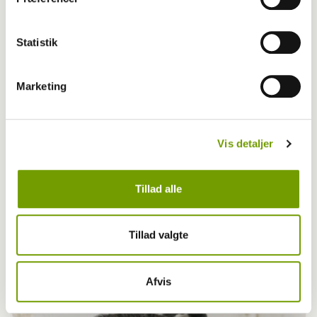
Statistik
Marketing
Vis detaljer
Tillad alle
Aktuelt
Farvel til verdens ældste hund
Tillad valgte
Afvis