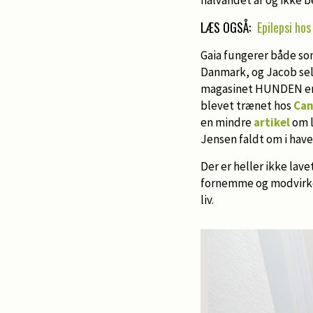
LÆS OGSÅ:
Epilepsi ho
Gaia fungerer både so
Danmark, og Jacob selv
magasinet HUNDEN en l
blevet trænet hos
Can
en mindre
artikel
om l
Jensen faldt om i have
Der er heller ikke la
fornemme og modvirke e
liv.