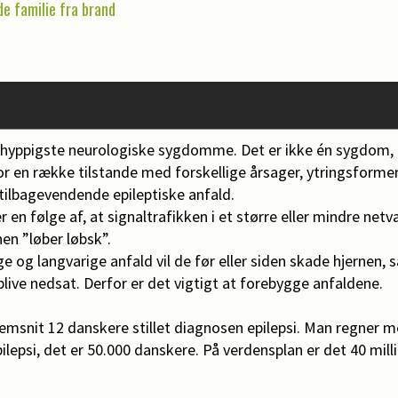
e familie fra brand
de hyppigste neurologiske sygdomme. Det er ikke én sygdom,
or en række tilstande med forskellige årsager, ytringsforme
tilbagevendende epileptiske anfald.
r en følge af, at signaltrafikken i et større eller mindre net
nen ”løber løbsk”.
 og langvarige anfald vil de før eller siden skade hjernen, s
ive nedsat. Derfor er det vigtigt at forebygge anfaldene.
emsnit 12 danskere stillet diagnosen epilepsi. Man regner m
ilepsi, det er 50.000 danskere. På verdensplan er det 40 mil