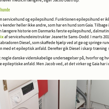
s hunde
m servicehund og epilepsihund. Funktionen epilepsihund er ik
 kender heller ikke andre, som har en hund som Gaia. Tilbage 
ængere historie om Danmarks første epilepsihund, dalmatine
ix
af servicehundeinstruktør Jeanette Sams-Dodd. I marts 20
abradoren Diesel, som skaffede hjælp ved at gø og springe run
n med et epileptisk anfald. Derefter gik Diesel i skarp trænin
vet nogle danske videnskabelige undersøgelser på, hvorfor og 
pileptiske anfald. Men Jacob ved, at det virker og Gaia har i