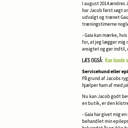
I august 2014 ændres J
har Jacob først søgt 
udvalgt og trænet Gaia
træningstimerne nogl
- Gaia kan mærke, hvis 
for, at jeg lægger mig 
ansigtet og gør indtil
LÆS OGSÅ:
Kan hunde sn
Servicehund eller ep
På grund af Jacobs ry
hjælper ham af med ja
Nu kan Jacob godt bevæ
en butik, er den klis
- Gaia har givet mig en
behandlet min epilepsi 
halvandet år og ikke 