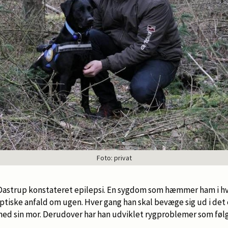
Foto: privat
 Dastrup konstateret epilepsi. En sygdom som hæmmer ham i hv
ptiske anfald om ugen. Hver gang han skal bevæge sig ud i det 
 med sin mor. Derudover har han udviklet rygproblemer som følg