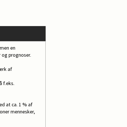
 men en
r og prognoser.
værk af
å f.eks.
ed at ca. 1 % af
lioner mennesker,