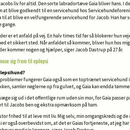
acobs liv for altid. Den sorte labradortæve Gaia bliver hans. I 
om at blive godkendt til en servicehund hos Servicehundeforeni
 til at blive en velfungerende servicehund for Jacob. Han har s
e gange.
der er et anfald på vej. En halv times tid før så blokerer hun ve
ned et sikkert sted. Når anfaldet så kommer, bliver hun hos mig 
, der kommer nogen og hjælper, siger Jacob Dastrup på 27 år.
use sig frem til epilepsi
ilepsihund?
gproblemer fungerer Gaia også som en toptrænet servicehund i
kken, samler nøglerne op fra gulvet, og Gaia kan endda tømm
ge sig ud i det offentlige rum uden sin mor, for Gaia passer på
tret til Jacobs ben og ekstra opmærksom på ham.
 stor frihed til at leve mit liv. Mig selv, min omgangskreds og d
er også overbevidst om, at det er Gaias fortjeneste, at jeg har 
behøver medicin længere, siger Jacob Dastrup.