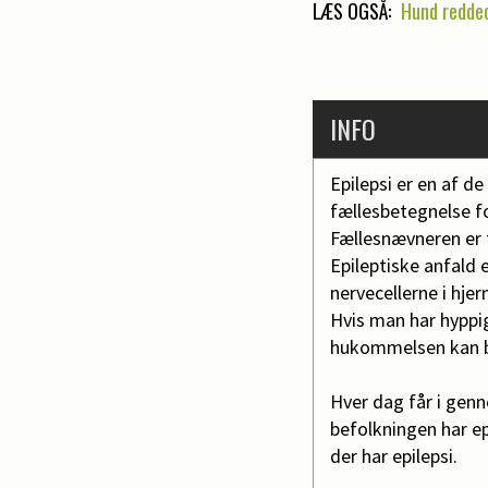
LÆS OGSÅ:
Hund redded
INFO
Epilepsi er en af 
fællesbetegnelse f
Fællesnævneren er 
Epileptiske anfald e
nervecellerne i hjer
Hvis man har hyppige
hukommelsen kan bl
Hver dag får i genn
befolkningen har ep
der har epilepsi.