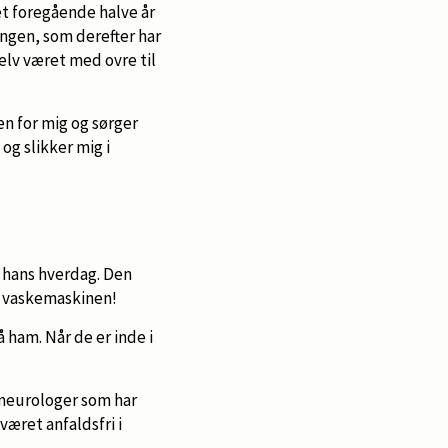
det foregående halve år
ngen, som derefter har
elv været med ovre til
jen for mig og sørger
og slikker mig i
 hans hverdag. Den
e vaskemaskinen!
 ham. Når de er inde i
e neurologer som har
været anfaldsfri i