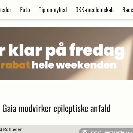
heder
Foto
Tip en nyhed
DKK-medlemskab
Race
 Gaia modvirker epileptiske anfald
rd Rohleder
mhr@wiegaarden.dk