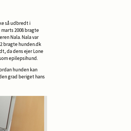
ke så udbredt i
i marts 2008 bragte
ren Nala. Nala var
12 bragte hunden.dk
dt, da dens ejer Lone
g som epilepsihund.
hvordan hunden kan
 den grad beriget hans