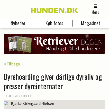
Menu
Nyheder
Køb fotos
Magasinet
< Tilbage
Dyrehoarding giver dårlige dyreliv og
presser dyreinternater
31-07-2023 08:17
Bjarke Kirkegaard Nielsen