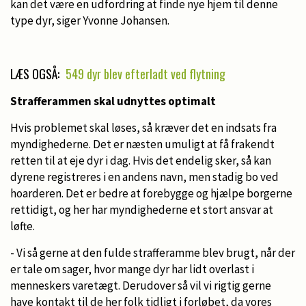
kan det være en udfordring at finde nye hjem til denne
type dyr, siger Yvonne Johansen.
LÆS OGSÅ:
549 dyr blev efterladt ved flytning
Strafferammen skal udnyttes optimalt
Hvis problemet skal løses, så kræver det en indsats fra
myndighederne. Det er næsten umuligt at få frakendt
retten til at eje dyr i dag. Hvis det endelig sker, så kan
dyrene registreres i en andens navn, men stadig bo ved
hoarderen. Det er bedre at forebygge og hjælpe borgerne
rettidigt, og her har myndighederne et stort ansvar at
løfte.
- Vi så gerne at den fulde strafferamme blev brugt, når der
er tale om sager, hvor mange dyr har lidt overlast i
menneskers varetægt. Derudover så vil vi rigtig gerne
have kontakt til de her folk tidligt i forløbet, da vores