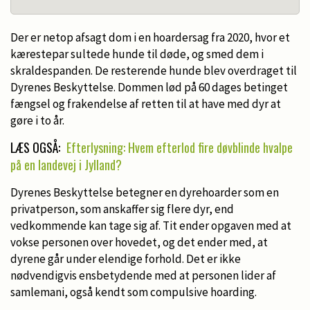
Der er netop afsagt dom i en hoardersag fra 2020, hvor et
kærestepar sultede hunde til døde, og smed dem i
skraldespanden. De resterende hunde blev overdraget til
Dyrenes Beskyttelse. Dommen lød på 60 dages betinget
fængsel og frakendelse af retten til at have med dyr at
gøre i to år.
LÆS OGSÅ:
Efterlysning: Hvem efterlod fire døvblinde hvalpe
på en landevej i Jylland?
Dyrenes Beskyttelse betegner en dyrehoarder som en
privatperson, som anskaffer sig flere dyr, end
vedkommende kan tage sig af. Tit ender opgaven med at
vokse personen over hovedet, og det ender med, at
dyrene går under elendige forhold. Det er ikke
nødvendigvis ensbetydende med at personen lider af
samlemani, også kendt som compulsive hoarding.