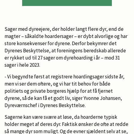
Sager med dyreejere, der holder langt flere dyr, end de
magter – såkaldte hoardersager – er dybt alvorlige og har
store konsekvenser for dyrene. Derfor bekymrer det
Dyrenes Beskyttelse, at foreningens beredskab allerede
er rykket ud til 27 sager om dyrehoarding i år – mod 31
sager i hele 2023.
- Vi begyndte først at registrere hoardingsager sidste år,
men vi ser dem oftere, og vi har tit behov for både
politiets og private borgeres hjælp for at få fjernet
dyrene, så de kan få et godt liv, siger Yvonne Johansen,
Dyreværnschef i Dyrenes Beskyttelse.
Sagerne kan være svære at løse, da hoarderne typisk
holder meget af deres dyr. Faktisk ønsker de ofte at redde
så mange dyr som muligt. Og de evner sjældent selv at se,