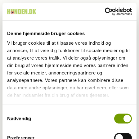
Denne hjemmeside bruger cookies
Vi bruger cookies til at tilpasse vores indhold og
annoncer, til at vise dig funktioner til sociale medier og til
at analysere vores trafik. Vi deler også oplysninger om
din brug af vores hjemmeside med vores partnere inden
for sociale medier, annonceringspartnere og
analysepartnere. Vores partnere kan kombinere disse
data med andre oplysninger, du har givet dem, eller som
Aktuelt
de har indsamlet fra din brug af deres tjenester.
549 dyr blev efterladt ved flytning
Samtykkevalg
Nødvendig
Præferencer