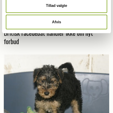
Tillad valgte
Afvis
Britisk racedebat handler ikke om nyt
forbud