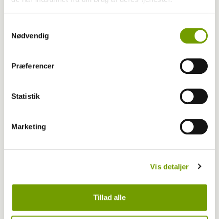
Samtykkevalg
Nødvendig
Præferencer
Aktuelt
Farvel til verdens ældste hund
Statistik
Marketing
Vis detaljer
Tillad alle