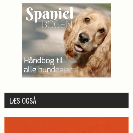
LÆS OGSÅ