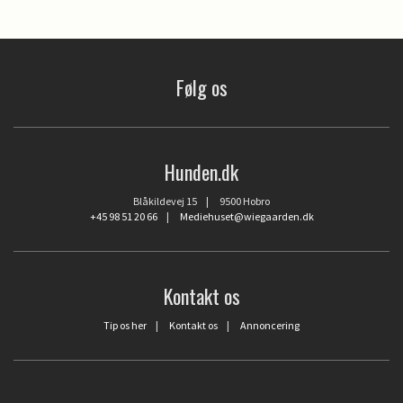
Følg os
Hunden.dk
Blåkildevej 15 | 9500 Hobro
+45 98 51 20 66
|
Mediehuset@wiegaarden.dk
Kontakt os
Tip os her
|
Kontakt os
|
Annoncering