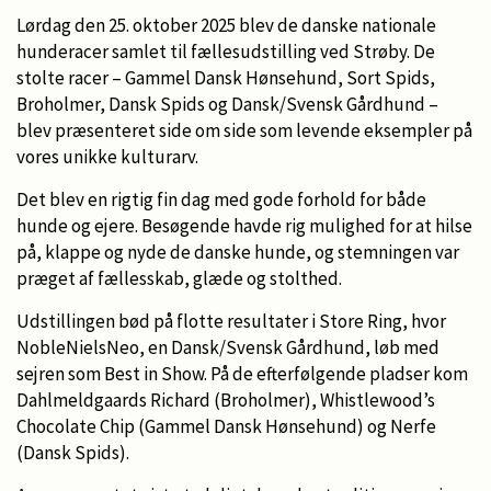
Lørdag den 25. oktober 2025 blev de danske nationale
hunderacer samlet til fællesudstilling ved Strøby. De
stolte racer – Gammel Dansk Hønsehund, Sort Spids,
Broholmer, Dansk Spids og Dansk/Svensk Gårdhund –
blev præsenteret side om side som levende eksempler på
vores unikke kulturarv.
Det blev en rigtig fin dag med gode forhold for både
hunde og ejere. Besøgende havde rig mulighed for at hilse
på, klappe og nyde de danske hunde, og stemningen var
præget af fællesskab, glæde og stolthed.
Udstillingen bød på flotte resultater i Store Ring, hvor
NobleNielsNeo, en Dansk/Svensk Gårdhund, løb med
sejren som Best in Show. På de efterfølgende pladser kom
Dahlmeldgaards Richard (Broholmer), Whistlewood’s
Chocolate Chip (Gammel Dansk Hønsehund) og Nerfe
(Dansk Spids).