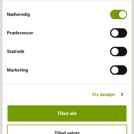
Samtykkevalg
Nødvendig
Præferencer
Statistik
Aktuelt
Farvel til verdens ældste hund
Marketing
Vis detaljer
Tillad alle
Tillad valgte