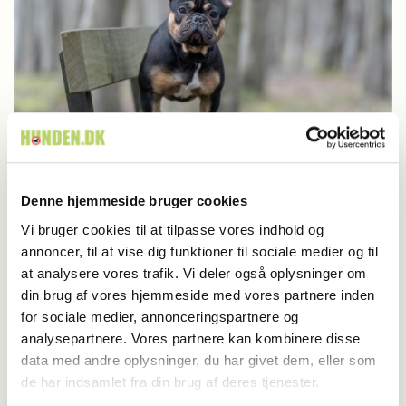
Denne hjemmeside bruger cookies
Vi bruger cookies til at tilpasse vores indhold og
Britisk racedebat handler ikke om nyt
annoncer, til at vise dig funktioner til sociale medier og til
forbud
at analysere vores trafik. Vi deler også oplysninger om
din brug af vores hjemmeside med vores partnere inden
for sociale medier, annonceringspartnere og
analysepartnere. Vores partnere kan kombinere disse
data med andre oplysninger, du har givet dem, eller som
de har indsamlet fra din brug af deres tjenester.