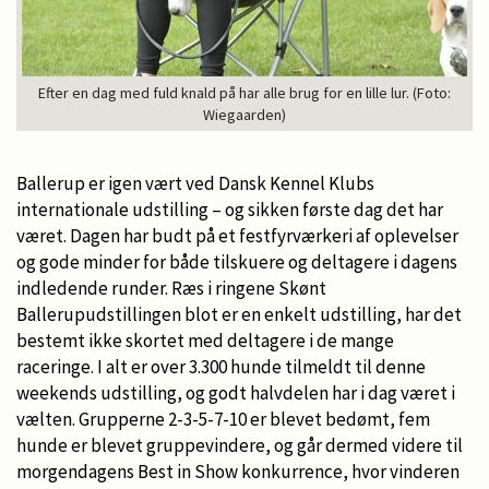
Efter en dag med fuld knald på har alle brug for en lille lur. (Foto:
Wiegaarden)
Ballerup er igen vært ved Dansk Kennel Klubs
internationale udstilling – og sikken første dag det har
været. Dagen har budt på et festfyrværkeri af oplevelser
og gode minder for både tilskuere og deltagere i dagens
indledende runder. Ræs i ringene Skønt
Ballerupudstillingen blot er en enkelt udstilling, har det
bestemt ikke skortet med deltagere i de mange
raceringe. I alt er over 3.300 hunde tilmeldt til denne
weekends udstilling, og godt halvdelen har i dag været i
vælten. Grupperne 2-3-5-7-10 er blevet bedømt, fem
hunde er blevet gruppevindere, og går dermed videre til
morgendagens Best in Show konkurrence, hvor vinderen