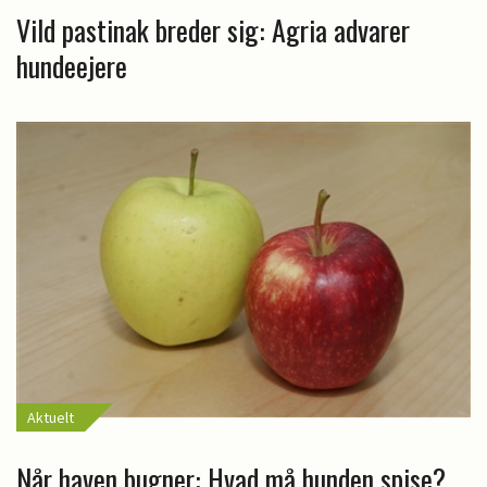
Vild pastinak breder sig: Agria advarer
hundeejere
Aktuelt
Når haven bugner: Hvad må hunden spise?