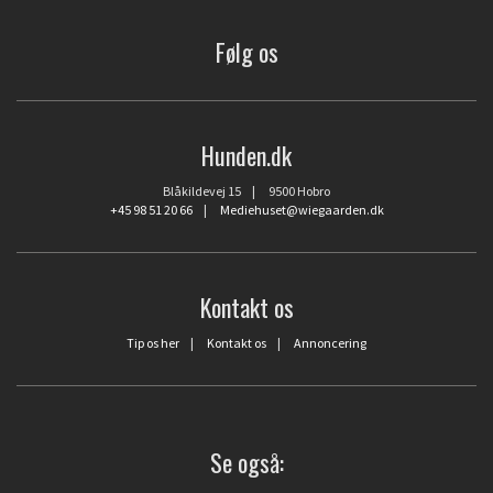
Følg os
Hunden.dk
Blåkildevej 15 | 9500 Hobro
+45 98 51 20 66
|
Mediehuset@wiegaarden.dk
Kontakt os
Tip os her
|
Kontakt os
|
Annoncering
Se også: