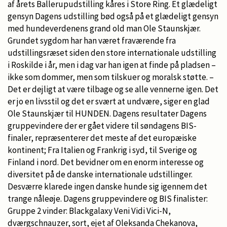
af årets Ballerupudstilling kåres i Store Ring. Et glædeligt
gensyn Dagens udstilling bød også på et glædeligt gensyn
med hundeverdenens grand old man Ole Staunskjær.
Grundet sygdom har han været fraværende fra
udstillingsræset siden den store internationale udstilling
i Roskilde i år, men i dag var han igen at finde på pladsen –
ikke som dommer, men som tilskuer og moralsk støtte. –
Det er dejligt at være tilbage og se alle vennerne igen. Det
er jo en livsstil og det er svært at undvære, siger en glad
Ole Staunskjær til HUNDEN. Dagens resultater Dagens
gruppevindere der er gået videre til søndagens BIS-
finaler, repræsenterer det meste af det europæiske
kontinent; Fra Italien og Frankrig i syd, til Sverige og
Finland i nord. Det bevidner om en enorm interesse og
diversitet på de danske internationale udstillinger.
Desværre klarede ingen danske hunde sig igennem det
trange nåleøje. Dagens gruppevindere og BIS finalister:
Gruppe 2 vinder: Blackgalaxy Veni Vidi Vici-N,
dværgschnauzer, sort, ejet af Oleksanda Chekanova,