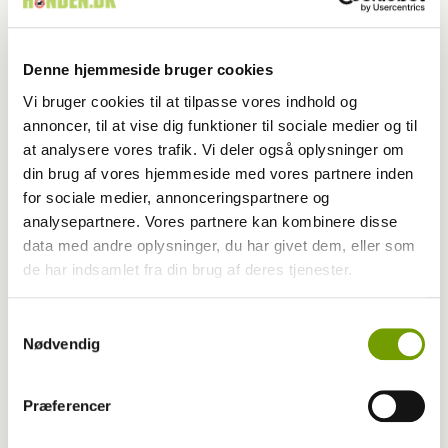
Denne hjemmeside bruger cookies
Vi bruger cookies til at tilpasse vores indhold og
annoncer, til at vise dig funktioner til sociale medier og til
at analysere vores trafik. Vi deler også oplysninger om
din brug af vores hjemmeside med vores partnere inden
for sociale medier, annonceringspartnere og
Udstilling
analysepartnere. Vores partnere kan kombinere disse
data med andre oplysninger, du har givet dem, eller som
Irsk dommer storroser danske udstillinger
de har indsamlet fra din brug af deres tjenester.
Samtykkevalg
Nødvendig
Præferencer