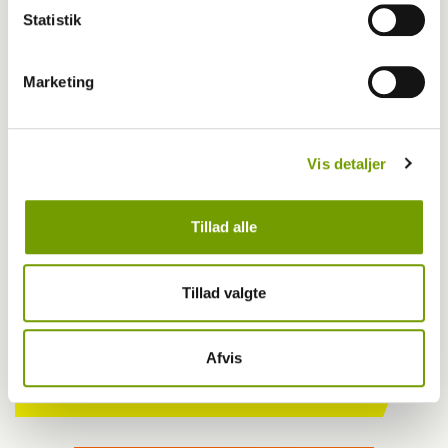
Statistik
Marketing
Udstilling
Vis detaljer
Janni Ree kastede stjerneglans over
Fredericia
Tillad alle
Tillad valgte
Har du en nyhed eller god historie?
Kontakt Rinnie Mathilde Ilsøe van Oosterhout
Afvis