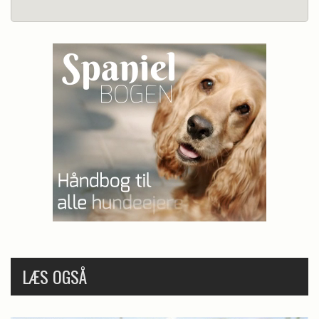
LÆS OGSÅ