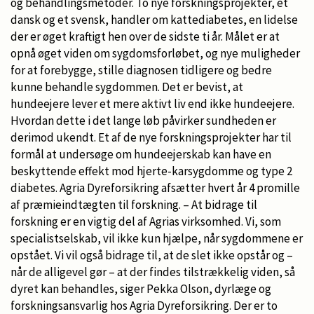
og behandlingsmetoder. To nye forskningsprojekter, et
dansk og et svensk, handler om kattediabetes, en lidelse
der er øget kraftigt hen over de sidste ti år. Målet er at
opnå øget viden om sygdomsforløbet, og nye muligheder
for at forebygge, stille diagnosen tidligere og bedre
kunne behandle sygdommen. Det er bevist, at
hundeejere lever et mere aktivt liv end ikke hundeejere.
Hvordan dette i det lange løb påvirker sundheden er
derimod ukendt. Et af de nye forskningsprojekter har til
formål at undersøge om hundeejerskab kan have en
beskyttende effekt mod hjerte-karsygdomme og type 2
diabetes. Agria Dyreforsikring afsætter hvert år 4 promille
af præmieindtægten til forskning. – At bidrage til
forskning er en vigtig del af Agrias virksomhed. Vi, som
specialistselskab, vil ikke kun hjælpe, når sygdommene er
opstået. Vi vil også bidrage til, at de slet ikke opstår og –
når de alligevel gør – at der findes tilstrækkelig viden, så
dyret kan behandles, siger Pekka Olson, dyrlæge og
forskningsansvarlig hos Agria Dyreforsikring. Der er to