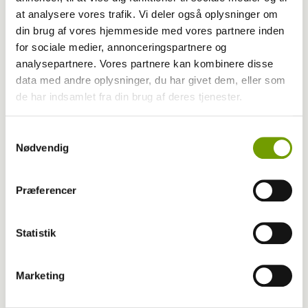
at analysere vores trafik. Vi deler også oplysninger om
din brug af vores hjemmeside med vores partnere inden
Aktuelt
for sociale medier, annonceringspartnere og
analysepartnere. Vores partnere kan kombinere disse
Farvel til verdens ældste hund
data med andre oplysninger, du har givet dem, eller som
de har indsamlet fra din brug af deres tjenester.
Samtykkevalg
Nødvendig
Præferencer
Statistik
Marketing
Adfærd