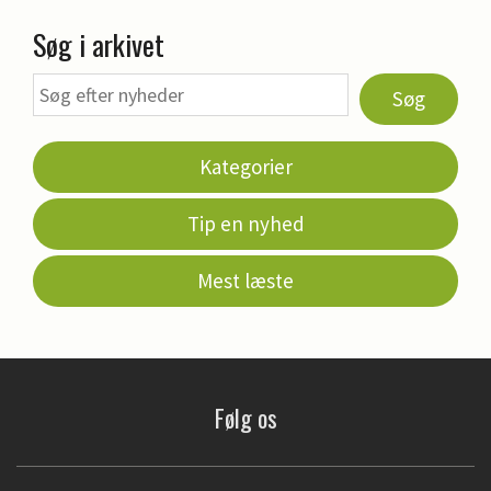
Søg i arkivet
Søg
Kategorier
Tip en nyhed
Mest læste
Følg os