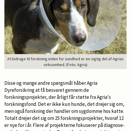
At bidrage til forskning inden for sundhed er en vigtig del af Agrias
virksomhed. (Foto: Agria)
Disse og mange andre spørgsmål håber Agria
Dyreforsikring at få besvaret gennem de
forskningsprojekter, der årligt får støtte fra Agria's
forskningsfond. Det er ikke kun hunde, det drejer sig om,
men også forskning der handler om sygdomme hos katte.
Totalt drejer det sig om 25 forskningsprojekter, hvoraf 12
er nye for i år. Flere af projekterne fokuserer på diagnose-