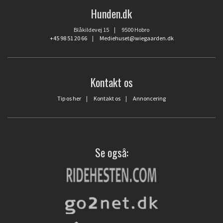
Hunden.dk
Blåkildevej 15 | 9500 Hobro
+45 98 51 20 66
|
Mediehuset@wiegaarden.dk
Kontakt os
Tip os her
|
Kontakt os
|
Annoncering
Se også: