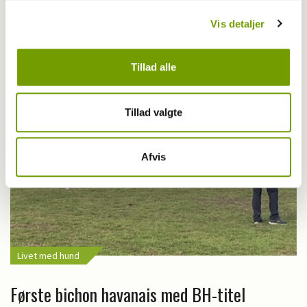
Vis detaljer
Hvorfor graver hunden i kurven?
Tillad alle
Tillad valgte
Afvis
Livet med hund
Første bichon havanais med BH-titel