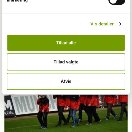
Vis detaljer
Aktuelt
Schæferhundeklubbens IPO3 DM
Tillad alle
Tillad valgte
Afvis