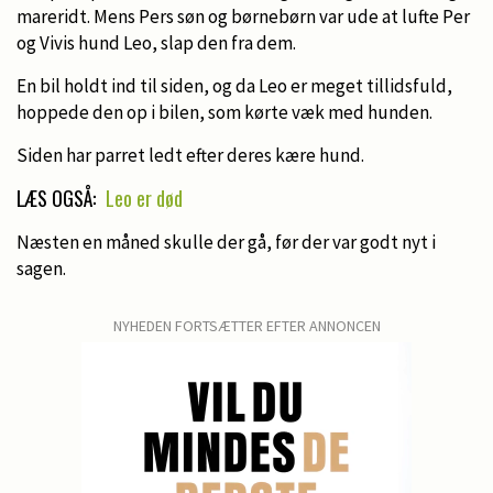
mareridt. Mens Pers søn og børnebørn var ude at lufte Per
og Vivis hund Leo, slap den fra dem.
En bil holdt ind til siden, og da Leo er meget tillidsfuld,
hoppede den op i bilen, som kørte væk med hunden.
Siden har parret ledt efter deres kære hund.
LÆS OGSÅ:
Leo er død
Næsten en måned skulle der gå, før der var godt nyt i
sagen.
NYHEDEN FORTSÆTTER EFTER ANNONCEN