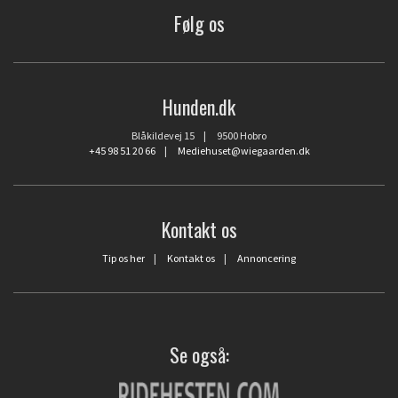
Følg os
Hunden.dk
Blåkildevej 15 | 9500 Hobro
+45 98 51 20 66
|
Mediehuset@wiegaarden.dk
Kontakt os
Tip os her
|
Kontakt os
|
Annoncering
Se også: