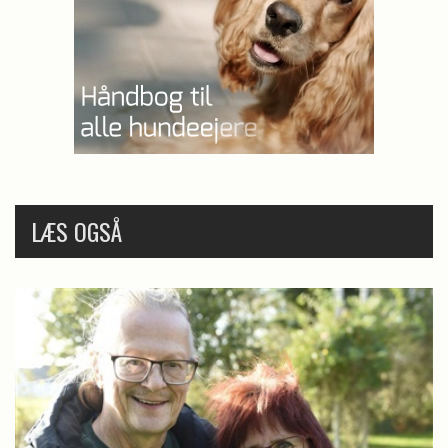
LÆS OGSÅ