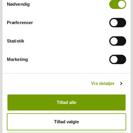
Nødvendig
Præferencer
Statistik
Marketing
Træning
13-03-2026 19:00
, af
Rinnie Mathilde Ilsøe van Oosterhout
5 nemme idéer til mental aktivering
Vis detaljer
Tillad alle
Tillad valgte