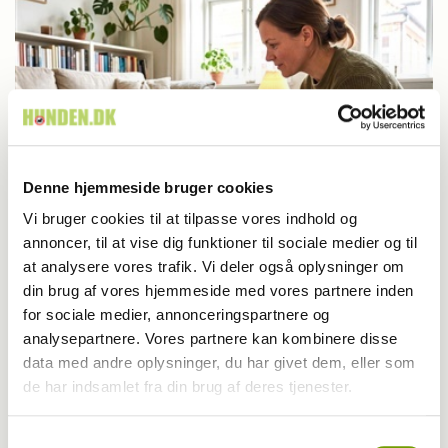
Denne hjemmeside bruger cookies
Vi bruger cookies til at tilpasse vores indhold og
annoncer, til at vise dig funktioner til sociale medier og til
Træning
at analysere vores trafik. Vi deler også oplysninger om
din brug af vores hjemmeside med vores partnere inden
26-04-2026 16:00
, af
Rinnie Mathilde Ilsøe van Oosterhout
for sociale medier, annonceringspartnere og
Sådan styrker du båndet mellem dig hunden
analysepartnere. Vores partnere kan kombinere disse
data med andre oplysninger, du har givet dem, eller som
de har indsamlet fra din brug af deres tjenester.
Samtykkevalg