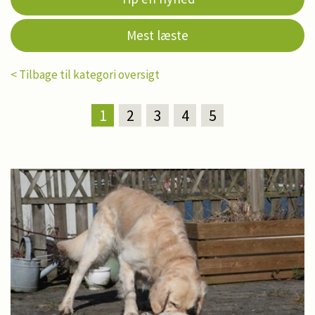
Mest læste
< Tilbage til kategori oversigt
1
2
3
4
5