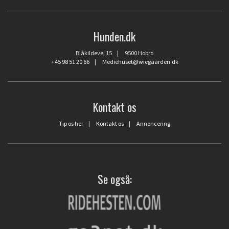
Hunden.dk
Blåkildevej 15 | 9500 Hobro
+45 98 51 20 66
|
Mediehuset@wiegaarden.dk
Kontakt os
Tip os her
|
Kontakt os
|
Annoncering
Se også: