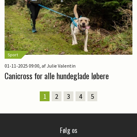
Sport
01-11-2025 09:00
, af Julie Valentin
Canicross for alle hundeglade løbere
1
2
3
4
5
Følg os