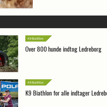
K9 Biathlon
Over 800 hunde indtog Ledreborg
K9 Biathlon
K9 Biathlon for alle indtager Ledre