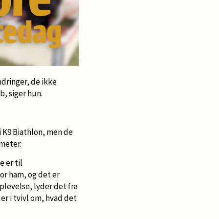
ndringer, de ikke
, siger hun.
 i K9 Biathlon, men de
ometer.
 er til
for ham, og det er
plevelse, lyder det fra
r i tvivl om, hvad det