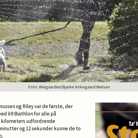
Foto: Wiegaarden/Bjarke Kirkegaard Nielsen
ussen og Riley var de første, der
d k9 Biathlon for alle på
re kilometers udfordrende
 minutter og 12 sekunder kunne de to
b.