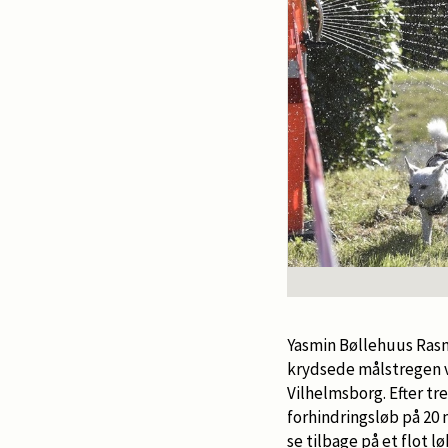
Yasmin Bøllehuus Rasm
krydsede målstregen ve
Vilhelmsborg. Efter t
forhindringsløb på 20
se tilbage på et flot lø