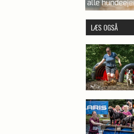
LÆS OGSÅ