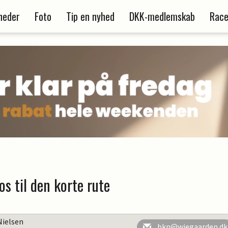
heder
Foto
Tip en nyhed
DKK-medlemskab
Race
os til den korte rute
Nielsen
bkn@wiegaarden.dk