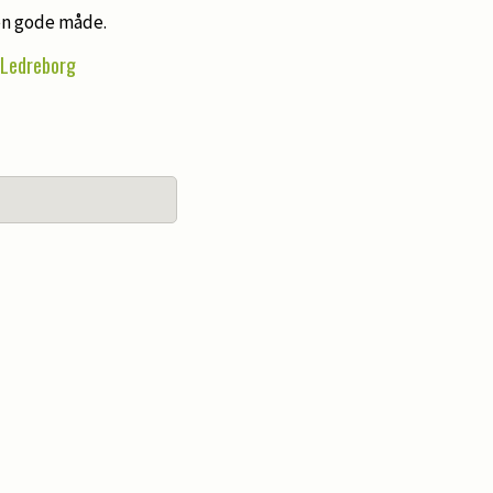
en gode måde.
r Ledreborg