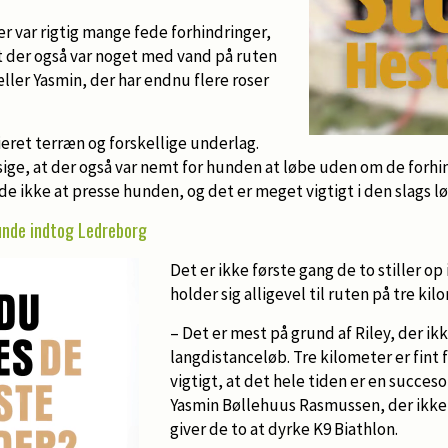
er var rigtig mange fede forhindringer,
 at der også var noget med vand på ruten
æller Yasmin, der har endnu flere roser
ieret terræn og forskellige underlag.
t sige, at der også var nemt for hunden at løbe uden om de forhi
ikke at presse hunden, og det er meget vigtigt i den slags løb
unde indtog Ledreborg
Det er ikke første gang de to stiller op
holder sig alligevel til ruten på tre kil
– Det er mest på grund af Riley, der ikke
langdistanceløb. Tre kilometer er fint 
vigtigt, at det hele tiden er en succeso
Yasmin Bøllehuus Rasmussen, der ikke e
giver de to at dyrke K9 Biathlon.