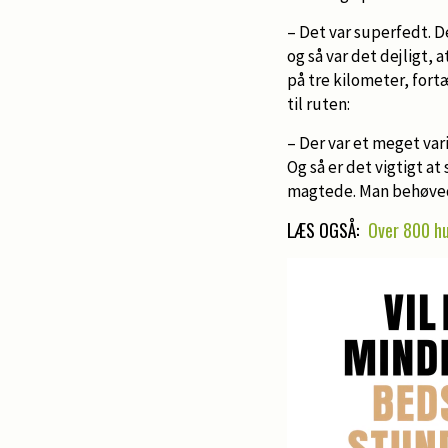
– Det var superfedt. D
og så var det dejligt,
på tre kilometer, fort
til ruten:
–­ Der var et meget var
Og så er det vigtigt a
magtede. Man behøvede 
LÆS OGSÅ:
Over 800 h