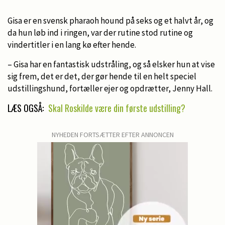
Gisa er en svensk pharaoh hound på seks og et halvt år, og
da hun løb ind i ringen, var der rutine stod rutine og
vindertitler i en lang kø efter hende.
– Gisa har en fantastisk udstråling, og så elsker hun at vise
sig frem, det er det, der gør hende til en helt speciel
udstillingshund, fortæller ejer og opdrætter, Jenny Hall.
LÆS OGSÅ:
Skal Roskilde være din første udstilling?
NYHEDEN FORTSÆTTER EFTER ANNONCEN