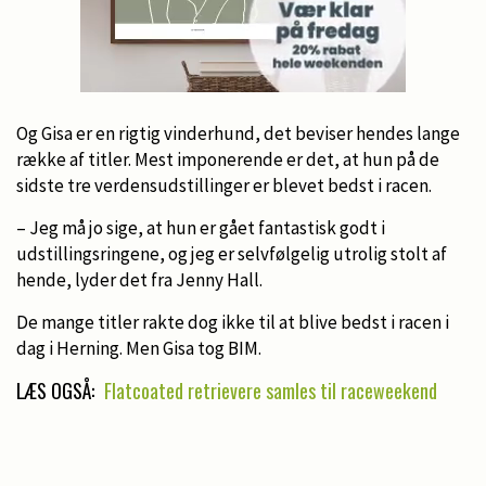
Og Gisa er en rigtig vinderhund, det beviser hendes lange
række af titler. Mest imponerende er det, at hun på de
sidste tre verdensudstillinger er blevet bedst i racen.
– Jeg må jo sige, at hun er gået fantastisk godt i
udstillingsringene, og jeg er selvfølgelig utrolig stolt af
hende, lyder det fra Jenny Hall.
De mange titler rakte dog ikke til at blive bedst i racen i
dag i Herning. Men Gisa tog BIM.
LÆS OGSÅ:
Flatcoated retrievere samles til raceweekend