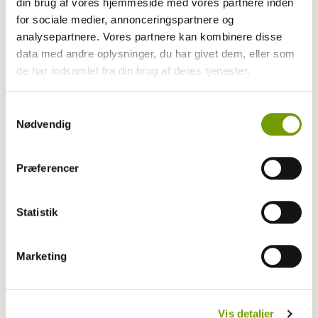
din brug af vores hjemmeside med vores partnere inden
for sociale medier, annonceringspartnere og
analysepartnere. Vores partnere kan kombinere disse
data med andre oplysninger, du har givet dem, eller som
de har indsamlet fra din brug af deres tjenester.
Samtykkevalg
Nødvendig
Præferencer
Statistik
Aktuelt
Farvel til verdens ældste hund
Marketing
Vis detaljer