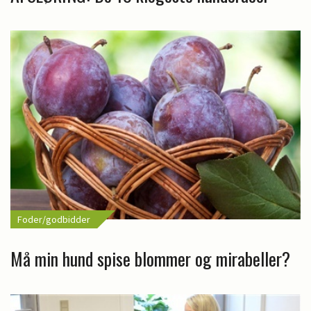
Foder/godbidder
Må min hund spise blommer og mirabeller?