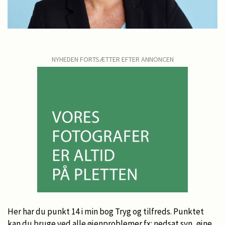
NYHEDEN FORTSÆTTER EFTER ANNONCEN
Her har du punkt 14 i min bog Tryg og tilfreds. Punktet
kan du bruge ved alle øjenproblemer fx: nedsat syn, øjne