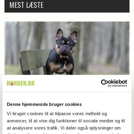
MEST LÆSTE
Denne hjemmeside bruger cookies
Vi bruger cookies til at tilpasse vores indhold og
Britisk racedebat handler ikke om nyt
annoncer, til at vise dig funktioner til sociale medier og til
forbud
at analysere vores trafik. Vi deler også oplysninger om