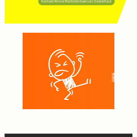
Kontakt Rinnie Mathilde Ilsøe van Oosterhout