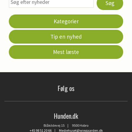
Søg
Kategorier
Tip en nyhed
Mest læste
Følg os
Hunden.dk
Blåkildevej 15 | 9500 Hobro
+45 98 51 20 66
|
Mediehuset@wiegaarden.dk