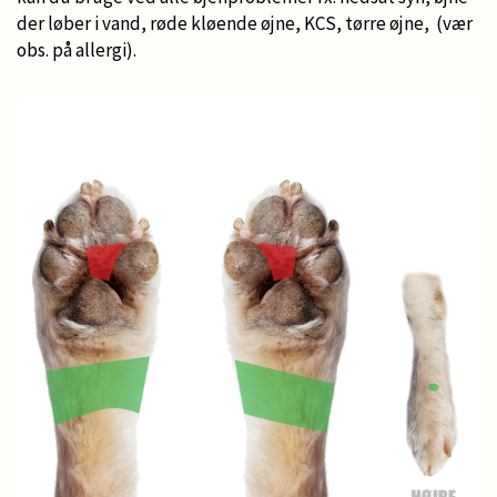
der løber i vand, røde kløende øjne, KCS, tørre øjne, (vær
obs. på allergi).