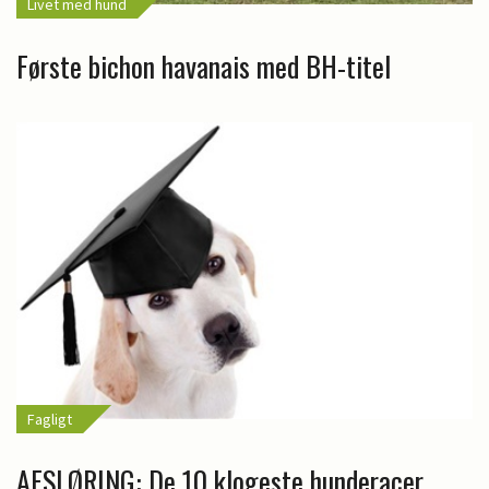
Livet med hund
Første bichon havanais med BH-titel
Fagligt
AFSLØRING: De 10 klogeste hunderacer