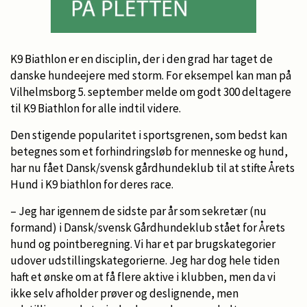
K9 Biathlon er en disciplin, der i den grad har taget de
danske hundeejere med storm. For eksempel kan man på
Vilhelmsborg 5. september melde om godt 300 deltagere
til K9 Biathlon for alle indtil videre.
Den stigende popularitet i sportsgrenen, som bedst kan
betegnes som et forhindringsløb for menneske og hund,
har nu fået Dansk/svensk gårdhundeklub til at stifte Årets
Hund i K9 biathlon for deres race.
– Jeg har igennem de sidste par år som sekretær (nu
formand) i Dansk/svensk Gårdhundeklub stået for Årets
hund og pointberegning. Vi har et par brugskategorier
udover udstillingskategorierne. Jeg har dog hele tiden
haft et ønske om at få flere aktive i klubben, men da vi
ikke selv afholder prøver og deslignende, men