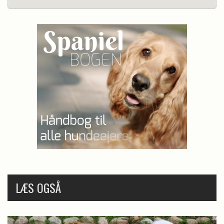
LÆS OGSÅ