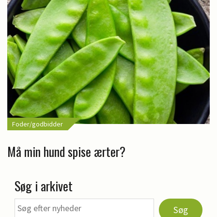
Foder/godbidder
Må min hund spise ærter?
Søg i arkivet
Søg