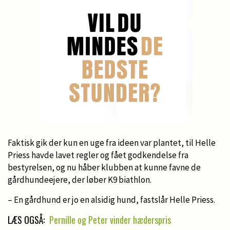
Faktisk gik der kun en uge fra ideen var plantet, til Helle
Priess havde lavet regler og fået godkendelse fra
bestyrelsen, og nu håber klubben at kunne favne de
gårdhundeejere, der løber K9 biathlon.
– En gårdhund er jo en alsidig hund, fastslår Helle Priess.
LÆS OGSÅ:
Pernille og Peter vinder hæderspris