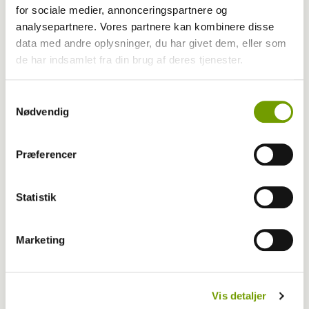
Livsstilsdagene på Ledreborg Slot
for sociale medier, annonceringspartnere og
analysepartnere. Vores partnere kan kombinere disse
data med andre oplysninger, du har givet dem, eller som
de har indsamlet fra din brug af deres tjenester.
Samtykkevalg
Nødvendig
Præferencer
Statistik
Udstilling
Marketing
EDS: Speederen i bund i Store Ring
Vis detaljer