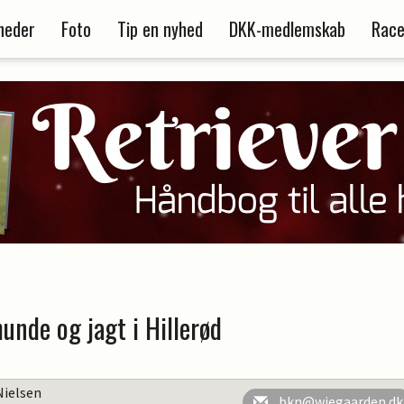
heder
Foto
Tip en nyhed
DKK-medlemskab
Race
unde og jagt i Hillerød
Nielsen
bkn@wiegaarden.dk