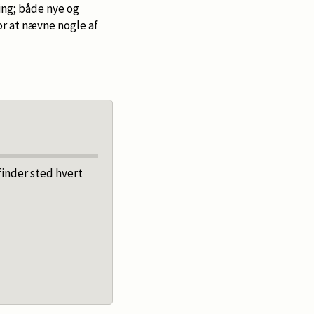
ing; både nye og
or at nævne nogle af
finder sted hvert