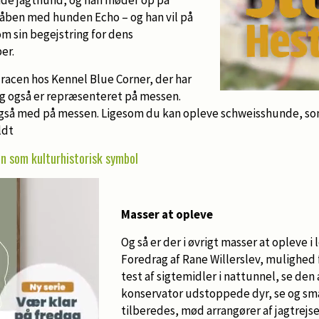
Våben med hunden Echo – og han vil på
om sin begejstring for dens
er.
 racen hos Kennel Blue Corner, der har
og også er repræsenteret på messen.
gså med på messen. Ligesom du kan opleve schweisshunde, som
ldt
en som kulturhistorisk symbol
Masser at opleve
Og så er der i øvrigt masser at opleve i 
Foredrag af Rane Willerslev, mulighed
test af sigtemidler i nattunnel, se de
konservator udstoppede dyr, se og sma
tilberedes, mød arrangører af jagtrejse