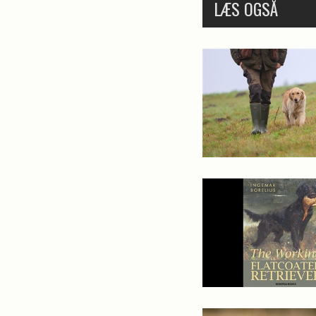
LÆS OGSÅ