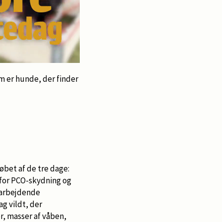
 er hunde, der finder
løbet af de tre dage:
 for PCO-skydning og
n arbejdende
g vildt, der
r, masser af våben,