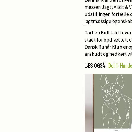
messen Jagt, Vildt & 
udstillingen fortælle 
jagtmæssige egenskab
Torben Bull faldt over
stået for opdrættet, 
Dansk Ruhår Klub er o
anskudt og nedkørt vi
LÆS OGSÅ:
Del 1: Hund