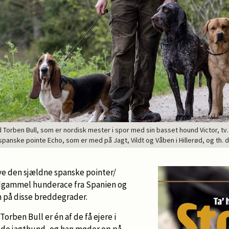
rben Bull, som er nordisk mester i spor med sin basset hound Victor, tv.
anske pointe Echo, som er med på Jagt, Vildt og Våben i Hillerød, og th. 
eve den sjældne spanske pointer/
ldgammel hunderace fra Spanien og
 på disse breddegrader.
rben Bull er én af de få ejere i
nde jagthund, og han møder op på