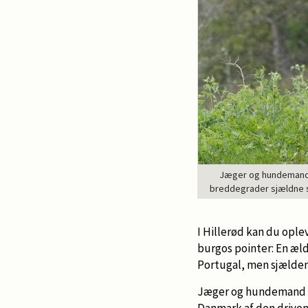
Jæger og hundemand To
breddegrader sjældne sp
I Hillerød kan du opl
burgos pointer: En æ
Portugal, men sjælden
Jæger og hundemand To
Danmark af den drive