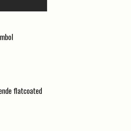
ymbol
ende flatcoated