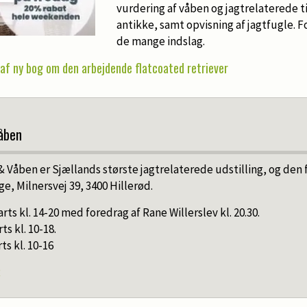
vurdering af våben og jagtrelaterede t
antikke, samt opvisning af jagtfugle. F
de mange indslag.
af ny bog om den arbejdende flatcoated retriever
Våben
& Våben er Sjællands største jagtrelaterede udstilling, og den 
ge, Milnersvej 39, 3400 Hillerød.
rts kl. 14-20 med foredrag af Rane Willerslev kl. 20.30.
ts kl. 10-18.
ts kl. 10-16
R