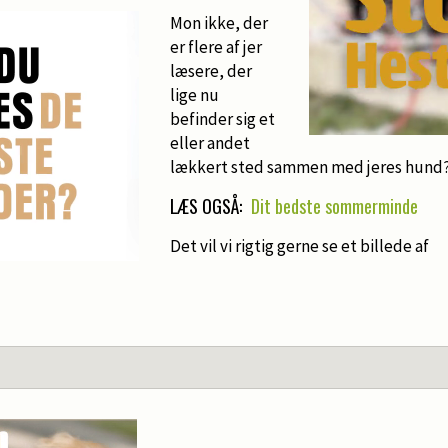
Mon ikke, der
er flere af jer
læsere, der
lige nu
befinder sig et
eller andet
lækkert sted sammen med jeres hund
LÆS OGSÅ:
Dit bedste sommerminde
Det vil vi rigtig gerne se et billede af