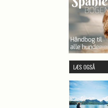
LÆS OGSÅ