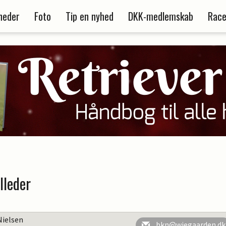
heder
Foto
Tip en nyhed
DKK-medlemskab
Race
lleder
Nielsen
bkn@wiegaarden.dk