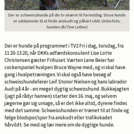
Der er schweisshunde på din tv-skærm til formiddag. Disse hunde
er uddannede til at finde anskudt og påkørt vildt. (Arkivfoto:
hunden.dk/Tine Luther)
Der er hunde på programmet i TV2 Fri i dag, torsdag, fra
11.20-13.20, når DKKs adfærdskonsulent Lise Lotte
Christensen gæster Frihuset. Værten Lene Beier har
cockerspaniel hvalpen Bruce Wayne med, og vi skal have
gang i hvalpetræningen. Vi skal også have besøg af
schweisshundefører Leif Stonor Nielsen og hans labrador
Audi på 4 år - en meget dygtig schweisshund. Bukkejagten
(jagt på rådyr hannen) starter den 16. maj, og selvom
jægerne gør sig umage, så er det ikke altid, dyrene findes
med det samme. Schweisshunden er trænet til at finde og
følge blodspor/spor fra anskudt eller trafikskadet
hårvildt. Se med og lær mere om de dygtige hunde.