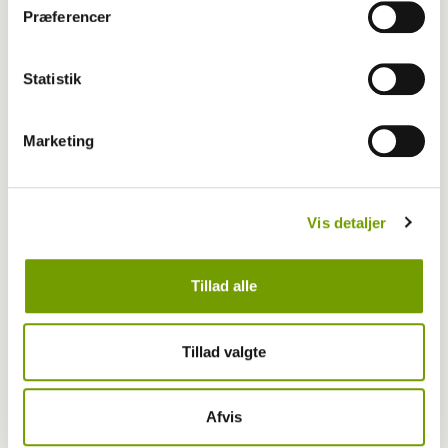
Præferencer
Statistik
Marketing
Vis detaljer
Tillad alle
Livet med hund
Første bichon havanais med BH-titel
Tillad valgte
Afvis