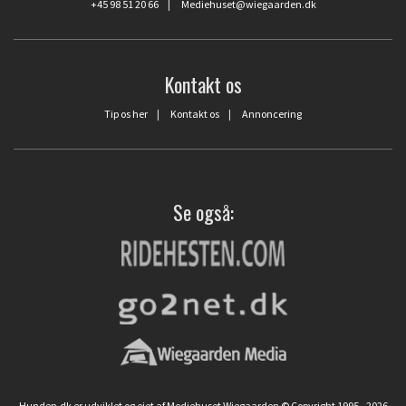
+45 98 51 20 66
|
Mediehuset@wiegaarden.dk
Kontakt os
Tip os her
|
Kontakt os
|
Annoncering
Se også:
Hunden.dk er udviklet og ejet af Mediehuset Wiegaarden © Copyright 1995 - 2026