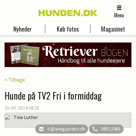
Menu
Nyheder
Køb fotos
Magasinet
< Tilbage
Hunde på TV2 Fri i formiddag
15-05-2014 08:20
Tine Luther
tl@wiegaarden.dk
98512466