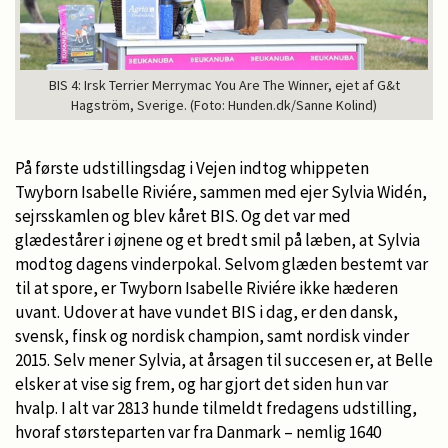
BIS 4: Irsk Terrier Merrymac You Are The Winner, ejet af G&t
Hagström, Sverige. (Foto: Hunden.dk/Sanne Kolind)
På første udstillingsdag i Vejen indtog whippeten
Twyborn Isabelle Riviére, sammen med ejer Sylvia Widén,
sejrsskamlen og blev kåret BIS. Og det var med
glædestårer i øjnene og et bredt smil på læben, at Sylvia
modtog dagens vinderpokal. Selvom glæden bestemt var
til at spore, er Twyborn Isabelle Riviére ikke hæderen
uvant. Udover at have vundet BIS i dag, er den dansk,
svensk, finsk og nordisk champion, samt nordisk vinder
2015. Selv mener Sylvia, at årsagen til succesen er, at Belle
elsker at vise sig frem, og har gjort det siden hun var
hvalp. I alt var 2813 hunde tilmeldt fredagens udstilling,
hvoraf størsteparten var fra Danmark – nemlig 1640