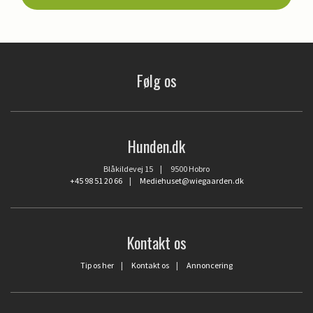
Følg os
Hunden.dk
Blåkildevej 15 | 9500 Hobro
+45 98 51 20 66
|
Mediehuset@wiegaarden.dk
Kontakt os
Tip os her
|
Kontakt os
|
Annoncering