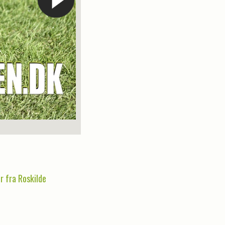
Foto:
r fra Roskilde