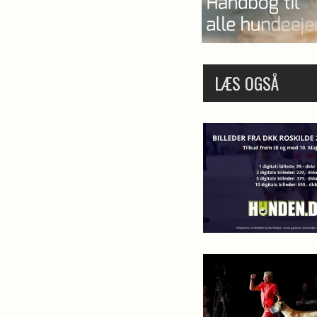
LÆS OGSÅ