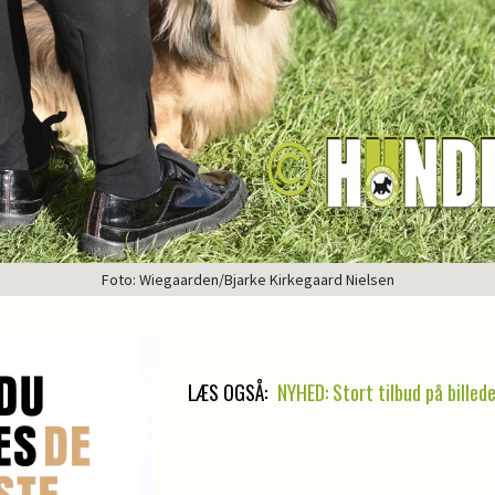
Foto: Wiegaarden/Bjarke Kirkegaard Nielsen
LÆS OGSÅ:
NYHED: Stort tilbud på billede