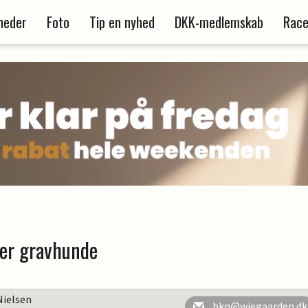
heder
Foto
Tip en nyhed
DKK-medlemskab
Race
 der gravhunde
Nielsen
bkn@wiegaarden.dk