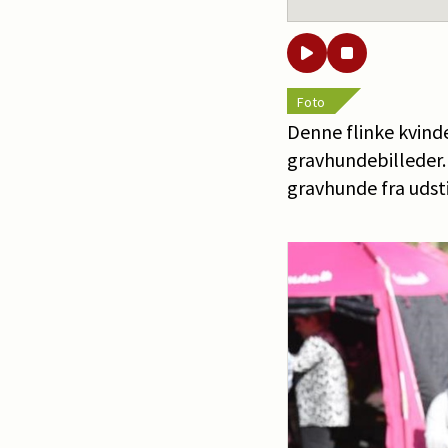
Foto
Denne flinke kvind
gravhundebilleder. 
gravhunde fra udsti