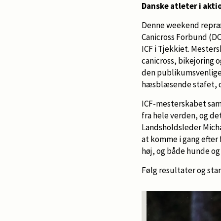
Danske atleter i akti
Denne weekend repræs
Canicross Forbund (D
ICF i Tjekkiet. Mesters
canicross, bikejoring 
den publikumsvenlige r
hæsblæsende stafet, d
ICF-mesterskabet sam
fra hele verden, og det
Landsholdsleder Michae
at komme i gang efter
høj, og både hunde og a
Følg resultater og star