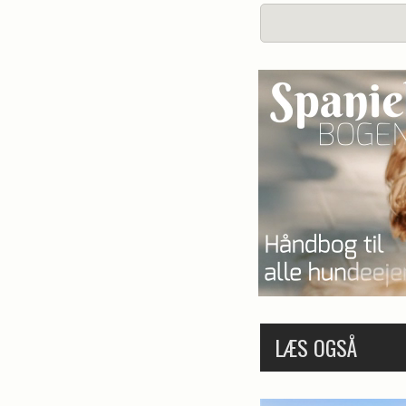
LÆS OGSÅ