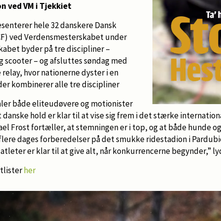
on ved VM i Tjekkiet
enterer hele 32 danskere Dansk
CF) ved Verdensmesterskabet under
kabet byder på tre discipliner –
og scooter – og afsluttes søndag med
elay, hvor nationerne dyster i en
er kombinerer alle tre discipliner
ler både eliteudøvere og motionister
 danske hold er klar til at vise sig frem i det stærke internationa
l Frost fortæller, at stemningen er i top, og at både hunde og a
 flere dages forberedelser på det smukke ridestadion i Pardub
tleter er klar til at give alt, når konkurrencerne begynder,” ly
tlister
her