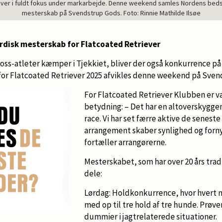
ever i fuldt fokus under markarbejde. Denne weekend samles Nordens bedst
mesterskab på Svendstrup Gods. Foto: Rinnie Mathilde Ilsøe
rdisk mesterskab for Flatcoated Retriever
oss-atleter kæmper i Tjekkiet, bliver der også konkurrence p
or Flatcoated Retriever 2025 afvikles denne weekend på Sven
For Flatcoated Retriever Klubben er v
betydning: – Det har en altoverskygge
race. Vi har set færre aktive de seneste
arrangement skaber synlighed og forny
fortæller arrangørerne.
Mesterskabet, som har over 20 års tradi
dele:
Lørdag: Holdkonkurrence, hvor hvert no
med op til tre hold af tre hunde. Prøv
dummier i jagtrelaterede situationer.