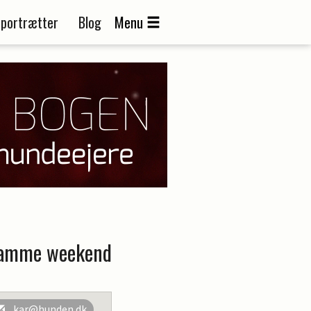
portrætter
Blog
Menu
 samme weekend
kar@hunden.dk