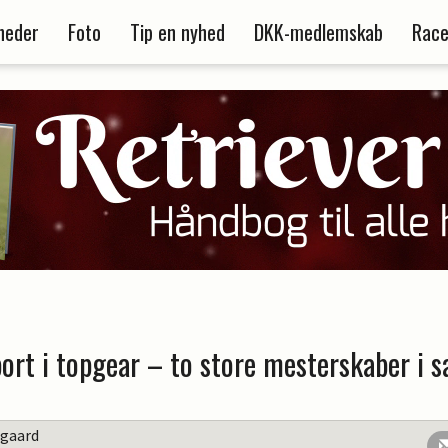
heder
Foto
Tip en nyhed
DKK-medlemskab
Race
ort i topgear – to store mesterskaber i
sgaard