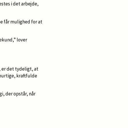
estes i det arbejde,
e får mulighed for at
sekund,” lover
er det tydeligt, at
urtige, kraftfulde
, der opstår, når