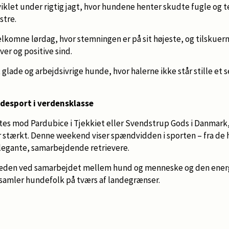
fviklet under rigtig jagt, hvor hundene henter skudte fugle og t
stre.
lkomne lørdag, hvor stemningen er på sit højeste, og tilskuern
ver og positive sind.
glade og arbejdsivrige hunde, hvor halerne ikke står stille et 
esport i verdensklasse
es mod Pardubice i Tjekkiet eller Svendstrup Gods i Danmark, 
 stærkt. Denne weekend viser spændvidden i sporten – fra de h
elegante, samarbejdende retrievere.
æden ved samarbejdet mellem hund og menneske og den energi
 samler hundefolk på tværs af landegrænser.