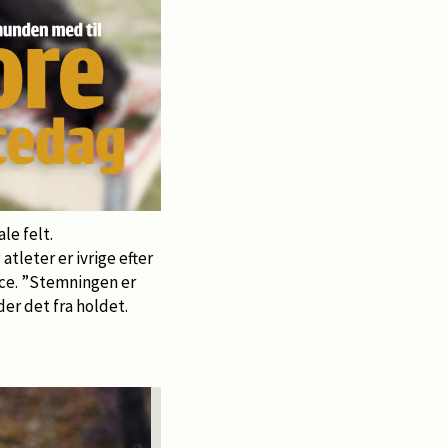
le felt.
tleter er ivrige efter
ice. ”Stemningen er
der det fra holdet.