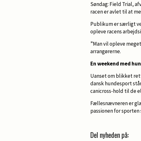
Søndag: Field Trial, a
racen er avlet til at me
Publikum er særligt ve
opleve racens arbejdsi
”Man vil opleve meget 
arrangørerne.
En weekend med hund
Uanset om blikket rett
dansk hundesport står
canicross-hold til de 
Fællesnævneren er gl
passionen for sporten
Del nyheden på: