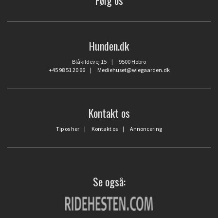
Hunden.dk
Blåkildevej 15 | 9500 Hobro
+45 98 51 20 66
|
Mediehuset@wiegaarden.dk
Kontakt os
Tip os her
|
Kontakt os
|
Annoncering
Se også: