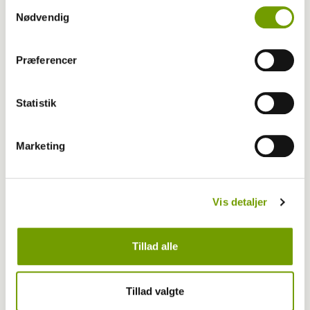
Samtykkevalg
Nødvendig
Aktuelt
Præferencer
Farvel til verdens ældste hund
Statistik
Marketing
Vis detaljer
Tillad alle
Tillad valgte