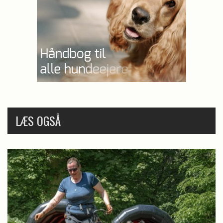
LÆS OGSÅ