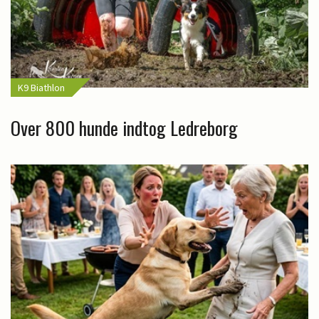
K9 Biathlon
Over 800 hunde indtog Ledreborg