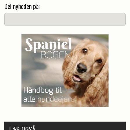
Del nyheden på:
LÆS OGSÅ