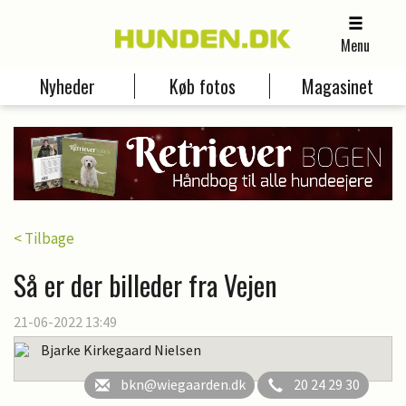
Menu
Nyheder
Køb fotos
Magasinet
< Tilbage
Så er der billeder fra Vejen
21-06-2022 13:49
Bjarke Kirkegaard Nielsen
bkn@wiegaarden.dk
20 24 29 30