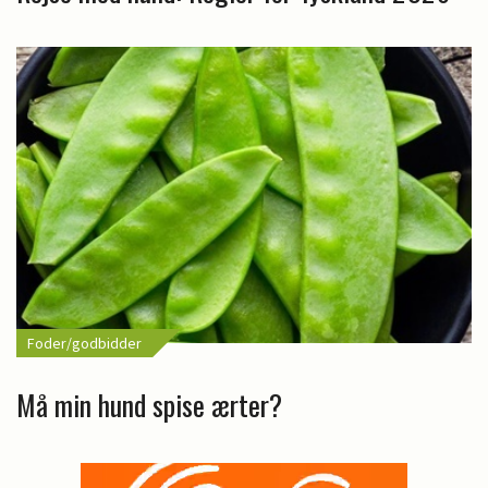
Foder/godbidder
Må min hund spise ærter?