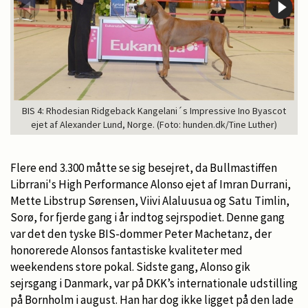
BIS 4: Rhodesian Ridgeback Kangelani´s Impressive Ino Byascot
ejet af Alexander Lund, Norge. (Foto: hunden.dk/Tine Luther)
Flere end 3.300 måtte se sig besejret, da Bullmastiffen
Librrani's High Performance Alonso ejet af Imran Durrani,
Mette Libstrup Sørensen, Viivi Alaluusua og Satu Timlin,
Sorø, for fjerde gang i år indtog sejrspodiet. Denne gang
var det den tyske BIS-dommer Peter Machetanz, der
honorerede Alonsos fantastiske kvaliteter med
weekendens store pokal. Sidste gang, Alonso gik
sejrsgang i Danmark, var på DKK’s internationale udstilling
på Bornholm i august. Han har dog ikke ligget på den lade