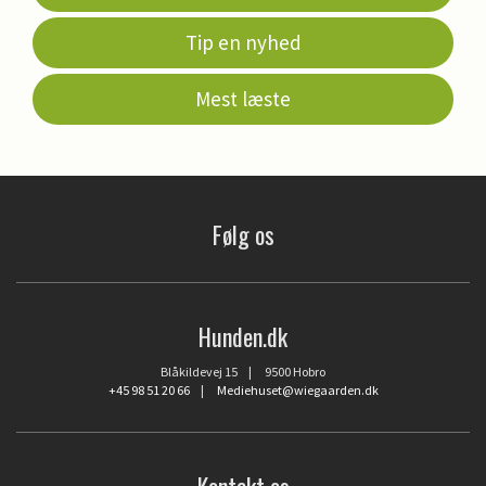
Tip en nyhed
Mest læste
Følg os
Hunden.dk
Blåkildevej 15 | 9500 Hobro
+45 98 51 20 66
|
Mediehuset@wiegaarden.dk
Kontakt os