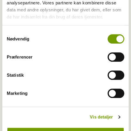
analysepartnere. Vores partnere kan kombinere disse
data med andre oplysninger, du har givet dem, eller som
de har indsamlet fra din brug af deres tjenester.
Samtykkevalg
Nødvendig
Præferencer
Statistik
Adfærd
Marketing
Hvorfor graver hunden i kurven?
Vis detaljer