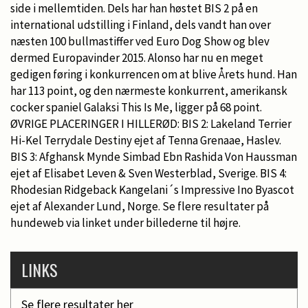
side i mellemtiden. Dels har han høstet BIS 2 på en
international udstilling i Finland, dels vandt han over
næsten 100 bullmastiffer ved Euro Dog Show og blev
dermed Europavinder 2015. Alonso har nu en meget
gedigen føring i konkurrencen om at blive Årets hund. Han
har 113 point, og den nærmeste konkurrent, amerikansk
cocker spaniel Galaksi This Is Me, ligger på 68 point.
ØVRIGE PLACERINGER I HILLERØD: BIS 2: Lakeland Terrier
Hi-Kel Terrydale Destiny ejet af Tenna Grenaae, Haslev.
BIS 3: Afghansk Mynde Simbad Ebn Rashida Von Haussman
ejet af Elisabet Leven & Sven Westerblad, Sverige. BIS 4:
Rhodesian Ridgeback Kangelani´s Impressive Ino Byascot
ejet af Alexander Lund, Norge. Se flere resultater på
hundeweb via linket under billederne til højre.
LINKS
Se flere resultater her