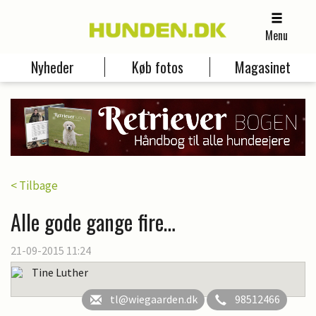
Menu
Nyheder
Køb fotos
Magasinet
< Tilbage
Alle gode gange fire…
21-09-2015 11:24
Tine Luther
tl@wiegaarden.dk
98512466