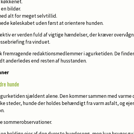
i køkkenet.
en bildør.
med alt for meget selvtillid.
ede køleskabet uden først at orientere hunden.
ktiv er verden fuld af vigtige hændelser, der kræver overvågnin
ssebriefing fra vinduet.
sk fremragende redaktionsmedlemmer i agurketiden. De finder
idt anderledes end resten af husstanden.
mner
dre hunde
gurketiden sjældent alene. Den kommer sammen med varme da
ke steder, hunde der holdes behændigt fra varm asfalt, og eje
n.
ske sommerobservationer.
en heldige ejer af den dyreste hundeseng, men kun bruger gu