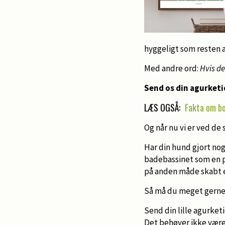
hyggeligt som resten a
Med andre ord:
Hvis de
Send os din agurketi
LÆS OGSÅ:
Fakta om bo
Og når nu vi er ved de
Har din hund gjort nog
badebassinet som en pr
på anden måde skabt en
Så må du meget gerne
Send din lille agurketi
Det behøver ikke være 