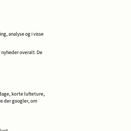
g, analyse og i visse
 nyheder overalt. De
ge, korte lufteture,
re der googler, om
lvet.