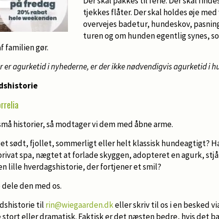
Der skal pakkes til ferie. Der skal finde
tjekkes flåter. Der skal holdes øje med 
overvejes badetur, hundeskov, pasning
turen og om hunden egentlig synes, s
f familien gør.
r er agurketid i nyhederne, er der ikke nødvendigvis agurketid i
dshistorie
rrelia
 små historier, så modtager vi dem med åbne arme.
et sødt, fjollet, sommerligt eller helt klassisk hundeagtigt? H
ivat spa, nægtet at forlade skyggen, adopteret en agurk, stjål
 lille hverdagshistorie, der fortjener et smil?
 dele den med os.
dshistorie til
rin@wiegaarden.dk
eller skriv til os i en besked v
stort eller dramatisk. Faktisk er det næsten bedre, hvis det ba