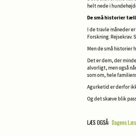
helt nede i hundehøjd
De små historier tæl
I de travle måneder er 
Forskning. Rejsekrav.
Men de små historier h
Det er dem, der minder
alvorligt, men også når
som om, hele familien
Agurketid er derfor ikk
Og det skæve blik pas
LÆS OGSÅ:
Dagens Læs