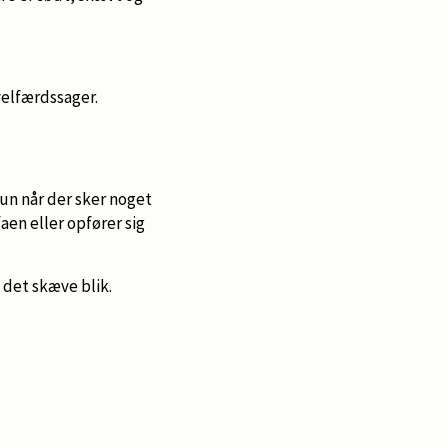
velfærdssager.
un når der sker noget
aen eller opfører sig
 det skæve blik.