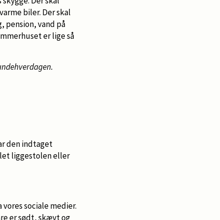
s skygge. Der skal
varme biler. Der skal
, pension, vand på
ommerhuset er lige så
 hundehverdagen.
ar den indtaget
et liggestolen eller
ia vores sociale medier.
re er sødt, skævt og