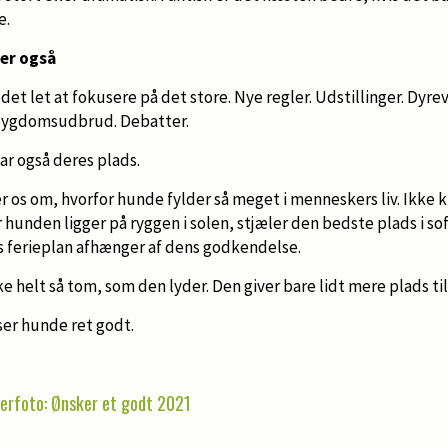
e.
ler også
det let at fokusere på det store. Nye regler. Udstillinger. Dyre
 Sygdomsudbrud. Debatter.
ar også deres plads.
 os om, hvorfor hunde fylder så meget i menneskers liv. Ikke k
 hunden ligger på ryggen i solen, stjæler den bedste plads i sof
s ferieplan afhænger af dens godkendelse.
e helt så tom, som den lyder. Den giver bare lidt mere plads til
ser hunde ret godt.
erfoto: Ønsker et godt 2021