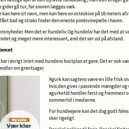
 gider gå tur, før snoren lægges væk.
 kan høre sit navn, men kan høre en osteskive på 18 meters afs
fået bad og straks finder den eneste pindsvinepølle i haven.
densnyheder. Men det er hundeliv. Og hundeliv har det med at 
rodet og meget mere interessant, end det ser ud på afstand.
blemet
har i øvrigt intet med hundens kostplan at gøre. Det er nok væ
handler om grøntsager.
Agurk kan sagtens være en lille frisk 
hvis den gives i passende mængder og
agurketid handler først og fremmest o
sommertid i medierne.
For hundeejere kan det dog godt føles
sker rigeligt.