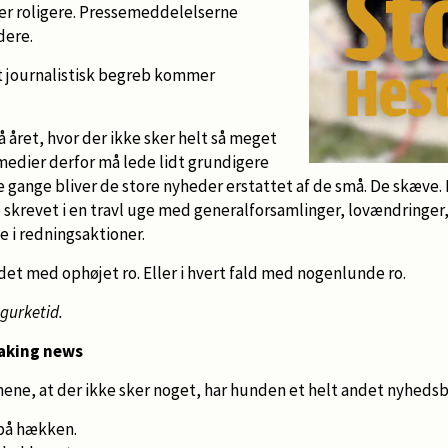
ver roligere. Pressemeddelelserne
dere.
t journalistisk begreb kommer
å året, hvor der ikke sker helt så meget
medier derfor må lede lidt grundigere
e gange bliver de store nyheder erstattet af de små. De skæve. D
krevet i en travl uge med generalforsamlinger, lovændringer, 
 i redningsaktioner.
det med ophøjet ro. Eller i hvert fald med nogenlunde ro.
gurketid.
eaking news
ne, at der ikke sker noget, har hunden et helt andet nyhedsb
på hækken.