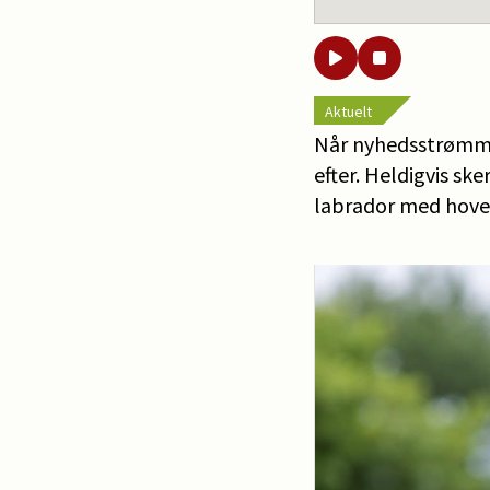
Aktuelt
Når nyhedsstrømme
efter. Heldigvis sk
labrador med hoved