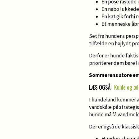
En pose raslede 
En nabo lukkede 
En kat gik forbi 
Et menneske åbn
Set fra hundens perspe
tilfælde en højlydt pre
Derfor er hunde fakti
prioriterer dem bare l
Sommerens store e
LÆS OGSÅ:
Kulde og æl
I hundeland kommer a
vandskåle på strategis
hunde må få vandmelo
Der er også de klassi
Hunden, der er d