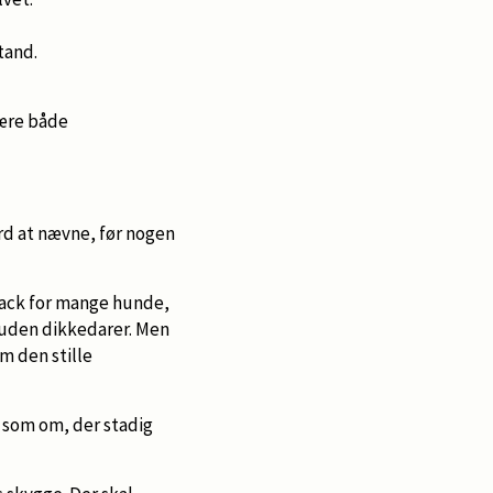
tand.
være både
rd at nævne, før nogen
snack for mange hunde,
 uden dikkedarer. Men
m den stille
 som om, der stadig