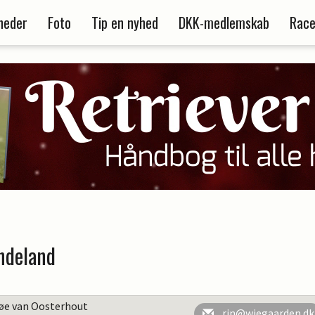
heder
Foto
Tip en nyhed
DKK-medlemskab
Race
ndeland
søe van Oosterhout
rin@wiegaarden.dk