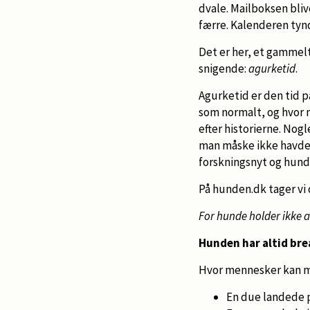
dvale. Mailboksen bli
færre. Kalenderen tyn
Det er her, et gammel
snigende:
agurketid
.
Agurketid er den tid p
som normalt, og hvor 
efter historierne. Nogl
man måske ikke havde s
forskningsnyt og hunde
På hunden.dk tager vi 
For hunde holder ikke a
Hunden har altid br
Hvor mennesker kan me
En due landede 