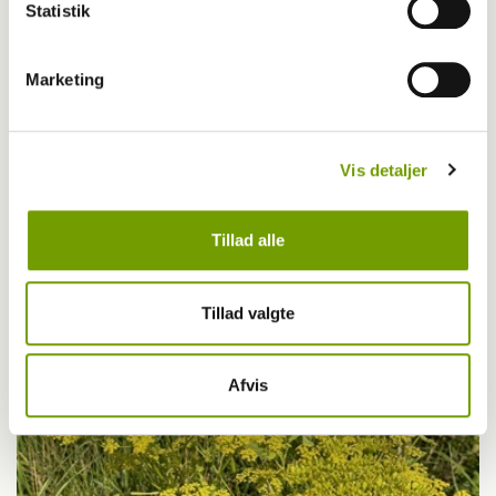
Statistik
Marketing
Vis detaljer
Livet med hund
Første bichon havanais med BH-titel
Tillad alle
Tillad valgte
Afvis