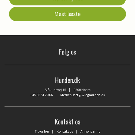
Mest læste
Følg os
Hunden.dk
Blåkildevej 15 | 9500 Hobro
+45 98 51 20 66
|
Mediehuset@wiegaarden.dk
Kontakt os
Tip os her
|
Kontakt os
|
Annoncering