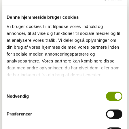
Denne hjemmeside bruger cookies
Vi bruger cookies til at tilpasse vores indhold og
annoncer, til at vise dig funktioner til sociale medier og til
at analysere vores trafik. Vi deler også oplysninger om
din brug af vores hjemmeside med vores partnere inden
for sociale medier, annonceringspartnere og
analysepartnere. Vores partnere kan kombinere disse
Adfærd
data med andre oplysninger, du har givet dem, eller som
de har indsamlet fra din brug af deres tjenester.
Hvorfor graver hunden i kurven?
Samtykkevalg
Nødvendig
Præferencer