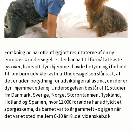
Forskning.no har offentliggjort resultaterne af en ny
europæisk undersøgelse, der har haft til formål at kaste
lys over, hvorvidt dyr i hjemmet havde betydning i forhold
til, om børn udvikler astma. Undersøgelsen slår fast, at
det er uden betydning for udviklingen af astma, om der er
dyr i hjemmet eller ej. Undersøgelsen består af 11 studier
fra Danmark, Sverige, Norge, Storbritannien, Tyskland,
Holland og Spanien, hvor 11.000 forældre har udfyldt et
spørgeskema, da barnet var to år gammelt - og igen når
det var et sted mellem 6-10 år. Kilde: videnskab.dk