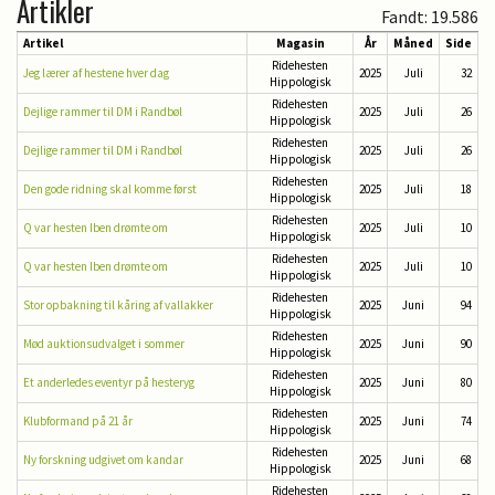
Artikler
Fandt: 19.586
Artikel
Magasin
År
Måned
Side
Ridehesten
Jeg lærer af hestene hver dag
2025
Juli
32
Hippologisk
Ridehesten
Dejlige rammer til DM i Randbøl
2025
Juli
26
Hippologisk
Ridehesten
Dejlige rammer til DM i Randbøl
2025
Juli
26
Hippologisk
Ridehesten
Den gode ridning skal komme først
2025
Juli
18
Hippologisk
Ridehesten
Q var hesten Iben drømte om
2025
Juli
10
Hippologisk
Ridehesten
Q var hesten Iben drømte om
2025
Juli
10
Hippologisk
Ridehesten
Stor opbakning til kåring af vallakker
2025
Juni
94
Hippologisk
Ridehesten
Mød auktionsudvalget i sommer
2025
Juni
90
Hippologisk
Ridehesten
Et anderledes eventyr på hesteryg
2025
Juni
80
Hippologisk
Ridehesten
Klubformand på 21 år
2025
Juni
74
Hippologisk
Ridehesten
Ny forskning udgivet om kandar
2025
Juni
68
Hippologisk
Ridehesten