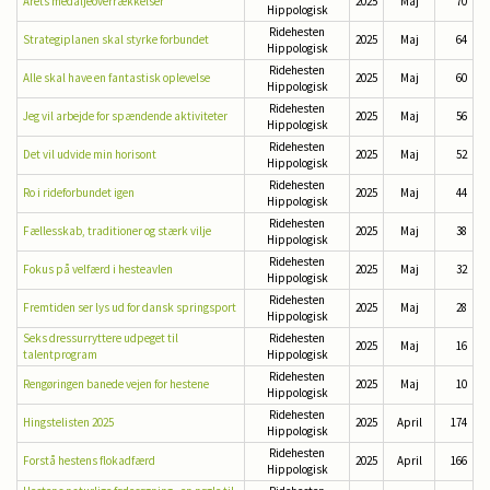
Årets medaljeoverrækkelser
2025
Maj
70
Hippologisk
Ridehesten
Strategiplanen skal styrke forbundet
2025
Maj
64
Hippologisk
Ridehesten
Alle skal have en fantastisk oplevelse
2025
Maj
60
Hippologisk
Ridehesten
Jeg vil arbejde for spændende aktiviteter
2025
Maj
56
Hippologisk
Ridehesten
Det vil udvide min horisont
2025
Maj
52
Hippologisk
Ridehesten
Ro i rideforbundet igen
2025
Maj
44
Hippologisk
Ridehesten
Fællesskab, traditioner og stærk vilje
2025
Maj
38
Hippologisk
Ridehesten
Fokus på velfærd i hesteavlen
2025
Maj
32
Hippologisk
Ridehesten
Fremtiden ser lys ud for dansk springsport
2025
Maj
28
Hippologisk
Seks dressurryttere udpeget til
Ridehesten
2025
Maj
16
talentprogram
Hippologisk
Ridehesten
Rengøringen banede vejen for hestene
2025
Maj
10
Hippologisk
Ridehesten
Hingstelisten 2025
2025
April
174
Hippologisk
Ridehesten
Forstå hestens flokadfærd
2025
April
166
Hippologisk