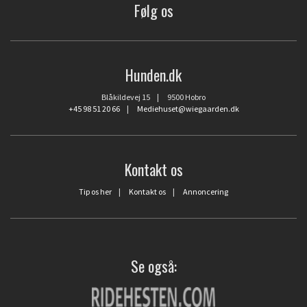
Følg os
Hunden.dk
Blåkildevej 15 | 9500 Hobro
+45 98 51 20 66
|
Mediehuset@wiegaarden.dk
Kontakt os
Tip os her
|
Kontakt os
|
Annoncering
Se også: