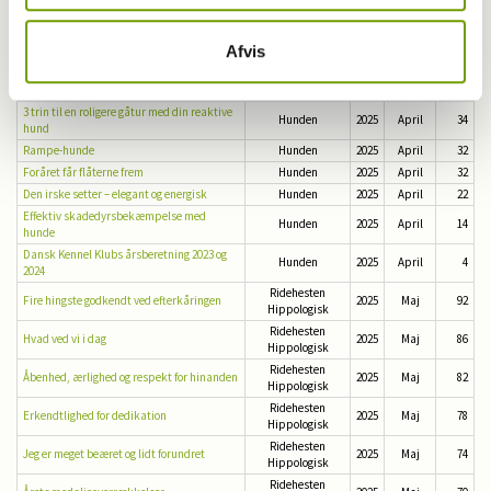
der virkelig giver pote
DKK-shop uddrag af vores sortiment
Hunden
2025
April
50
Vind med hovedet
Hunden
2025
April
44
Afvis
Glamourøs hundegalla i Brøndby Hallen
Hunden
2025
April
36
7 symptomer på sygdom hos hunde
Hunden
2025
April
34
3 trin til en roligere gåtur med din reaktive
Hunden
2025
April
34
hund
Rampe-hunde
Hunden
2025
April
32
Foråret får flåterne frem
Hunden
2025
April
32
Den irske setter – elegant og energisk
Hunden
2025
April
22
Effektiv skadedyrs­bekæmpelse med
Hunden
2025
April
14
hunde
Dansk Kennel Klubs årsberetning 2023 og
Hunden
2025
April
4
2024
Ridehesten
Fire hingste godkendt ved efterkåringen
2025
Maj
92
Hippologisk
Ridehesten
Hvad ved vi i dag
2025
Maj
86
Hippologisk
Ridehesten
Åbenhed, ærlighed og respekt for hinanden
2025
Maj
82
Hippologisk
Ridehesten
Erkendtlighed for dedikation
2025
Maj
78
Hippologisk
Ridehesten
Jeg er meget beæret og lidt forundret
2025
Maj
74
Hippologisk
Ridehesten