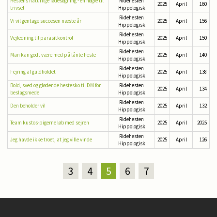
Hestens naturlige fødesøgning - en nøgle til
Ridehesten
2025
April
160
trivsel
Hippologisk
Ridehesten
Vi vil gentage succesen næste år
2025
April
156
Hippologisk
Ridehesten
Vejledning til parasitkontrol
2025
April
150
Hippologisk
Ridehesten
Man kan godt være med på lånte heste
2025
April
140
Hippologisk
Ridehesten
Fejring af guldholdet
2025
April
138
Hippologisk
Bold, sved og glødende hestesko til DM for
Ridehesten
2025
April
134
beslagsmede
Hippologisk
Ridehesten
Den beholder vi!
2025
April
132
Hippologisk
Ridehesten
Team kustos-pigerne løb med sejren
2025
April
2025
Hippologisk
Ridehesten
Jeg havde ikke troet, at jeg ville vinde
2025
April
126
Hippologisk
3
4
5
6
7