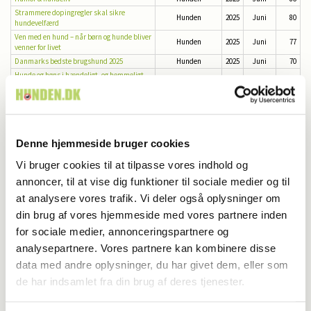
Strammere dopingregler skal sikre
Hunden
2025
Juni
80
hundevelfærd
Ven med en hund – når børn og hunde bliver
Hunden
2025
Juni
77
venner for livet
Danmarks bedste brugshund 2025
Hunden
2025
Juni
70
Hunde og høns i hændeligt, og hemmeligt,
Hunden
2025
Juni
68
uheld
Vindere i Roskilde
Hunden
2025
Juni
62
Ringglæde og race­rigdom i Roskilde
Hunden
2025
Juni
44
Sund vejrtrækning for kortsnudede hunde
Hunden
2025
Juni
38
Pelsraketten i fuld fart
Hunden
2025
Juni
34
Denne hjemmeside bruger cookies
Med en spaniel på jagt
Hunden
2025
Juni
30
Vi bruger cookies til at tilpasse vores indhold og
Spaniels: Kærlighed, kaos og kratlusk
Hunden
2025
Juni
28
annoncer, til at vise dig funktioner til sociale medier og til
Nyt initiativ mod adfærds­problemer hos
Hunden
2025
Juni
27
hunde
at analysere vores trafik. Vi deler også oplysninger om
Lær hunden at hilse med alle poter på
Hunden
2025
Juni
24
din brug af vores hjemmeside med vores partnere inden
jorden
for sociale medier, annonceringspartnere og
Bichon havanais – en stor personlighed i en
Hunden
2025
Juni
10
lille krop
analysepartnere. Vores partnere kan kombinere disse
Invitation til Bornholm
Hunden
2025
Juni
8
data med andre oplysninger, du har givet dem, eller som
Pludselig skete det
Hunden
2025
Juni
3
de har indsamlet fra din brug af deres tjenester.
Sirius, mine venner og jeg
Hunden
2025
Maj
92
Nyt fra DKK
Hunden
2025
Maj
80
Nyheder til dig og din hund
Hunden
2025
Maj
76