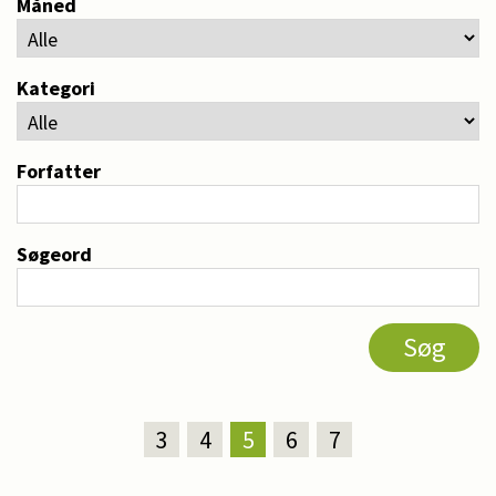
Måned
Kategori
Forfatter
Søgeord
3
4
5
6
7