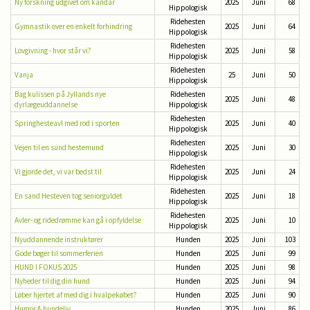
Ny forskning udgivet om kandar
2025
Juni
68
Hippologisk
Ridehesten
Gymnastik over en enkelt forhindring
2025
Juni
64
Hippologisk
Ridehesten
Lovgivning - hvor står vi?
2025
Juni
58
Hippologisk
Ridehesten
Vanja
25
Juni
50
Hippologisk
Bag kulissen på Jyllands nye
Ridehesten
2025
Juni
48
dyrlægeuddannelse
Hippologisk
Ridehesten
Springhesteavl med rod i sporten
2025
Juni
40
Hippologisk
Ridehesten
Vejen til en sund hestemund
2025
Juni
30
Hippologisk
Ridehesten
Vi gjorde det, vi var bedst til
2025
Juni
24
Hippologisk
Ridehesten
En sand Hesteven tog seniorguldet
2025
Juni
18
Hippologisk
Ridehesten
Avler- og ridedrømme kan gå i opfyldelse
2025
Juni
10
Hippologisk
Nyuddannende instruktører
Hunden
2025
Juni
103
Gode bøger til sommerferien
Hunden
2025
Juni
99
HUND I FOKUS 2025
Hunden
2025
Juni
98
Nyheder til dig din hund
Hunden
2025
Juni
94
Løber hjertet af med dig i hvalpekøbet?
Hunden
2025
Juni
90
Humor & hundeliv
Hunden
2025
Juni
86