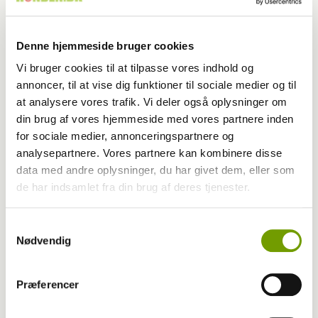
Kategori
DKK
Denne hjemmeside bruger cookies
Udgivet år
2026
Vi bruger cookies til at tilpasse vores indhold og
annoncer, til at vise dig funktioner til sociale medier og til
Udgivet måned
5
at analysere vores trafik. Vi deler også oplysninger om
din brug af vores hjemmeside med vores partnere inden
Start side nr.
96
for sociale medier, annonceringspartnere og
Antal sider
1,0
analysepartnere. Vores partnere kan kombinere disse
data med andre oplysninger, du har givet dem, eller som
Skribent
DKK
de har indsamlet fra din brug af deres tjenester.
Fotograf
Samtykkevalg
Nødvendig
Nøgleord
Præferencer
Nyt fra DKK