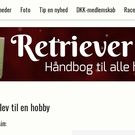
heder
Foto
Tip en nyhed
DKK-medlemskab
Race
lev til en hobby
in: