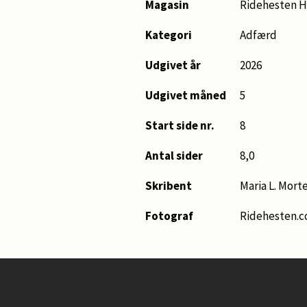
Magasin
Ridehesten H
Kategori
Adfærd
Udgivet år
2026
Udgivet måned
5
Start side nr.
8
Antal sider
8,0
Skribent
Maria L. Mort
Fotograf
Ridehesten.c