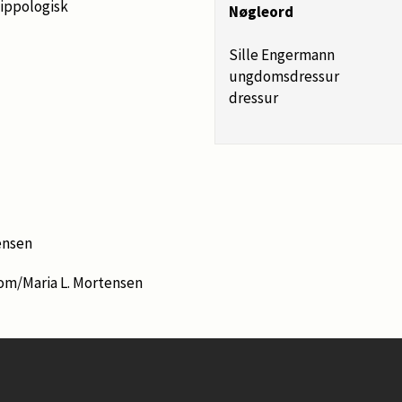
ippologisk
Nøgleord
Sille Engermann
ungdomsdressur
dressur
ensen
om/Maria L. Mortensen