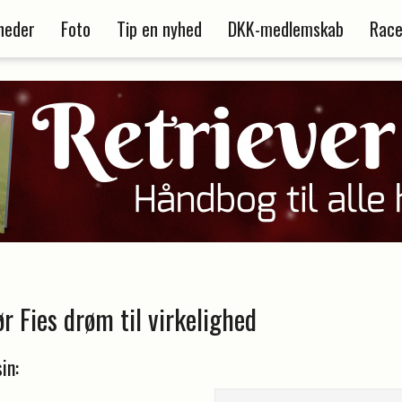
heder
Foto
Tip en nyhed
DKK-medlemskab
Race
r Fies drøm til virkelighed
in: