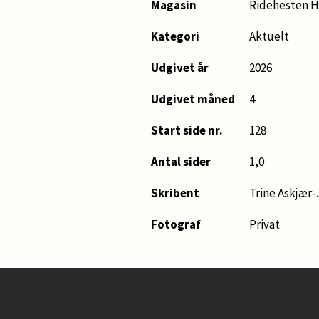
Magasin
Ridehesten H
Kategori
Aktuelt
Udgivet år
2026
Udgivet måned
4
Start side nr.
128
Antal sider
1,0
Skribent
Trine Askjær
Fotograf
Privat