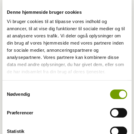
Kategori
DKK
Denne hjemmeside bruger cookies
Vi bruger cookies til at tilpasse vores indhold og
Udgivet år
2026
annoncer, til at vise dig funktioner til sociale medier og til
at analysere vores trafik. Vi deler også oplysninger om
Udgivet måned
5
din brug af vores hjemmeside med vores partnere inden
for sociale medier, annonceringspartnere og
Start side nr.
103
analysepartnere. Vores partnere kan kombinere disse
Antal sider
1,0
data med andre oplysninger, du har givet dem, eller som
de har indsamlet fra din brug af deres tjenester.
Skribent
DKK
Samtykkevalg
Fotograf
Nødvendig
Præferencer
Nøgleord
Nyt fra DKK
Statistik