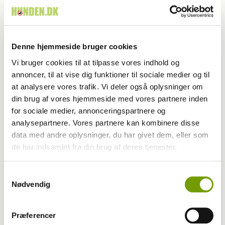
Kategori
Faste spalter
Udgivet år
2026
Udgivet måned
5
Denne hjemmeside bruger cookies
Vi bruger cookies til at tilpasse vores indhold og
Start side nr.
98
annoncer, til at vise dig funktioner til sociale medier og til
at analysere vores trafik. Vi deler også oplysninger om
Antal sider
2,0
din brug af vores hjemmeside med vores partnere inden
Skribent
for sociale medier, annonceringspartnere og
analysepartnere. Vores partnere kan kombinere disse
Fotograf
data med andre oplysninger, du har givet dem, eller som
de har indsamlet fra din brug af deres tjenester.
Nøgleord
Samtykkevalg
Nødvendig
Nyheder til dig & din hund
FurEater CarKit Pro
Præferencer
ADAPTIL Junior halsbånd