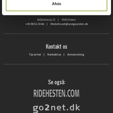
Afvis
Hunden.dk
Blåkildevej 15 | 9500 Hobro
+45 98 51 20 66
|
Mediehuset@wiegaarden.dk
Kontakt os
Tip os her
|
Kontakt os
|
Annoncering
Se også: