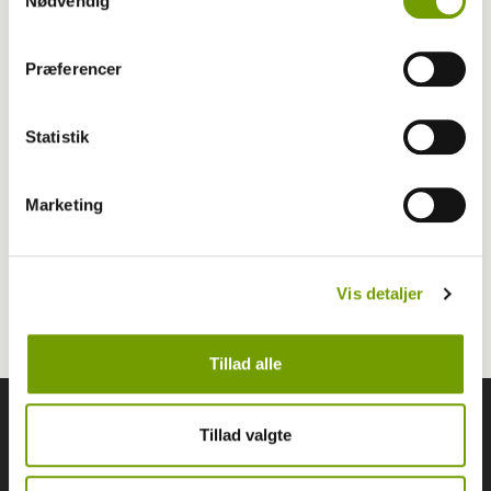
Nødvendig
Nøgleord
Præferencer
jagtprøveregler
kontinentale stående jagthunde
Statistik
SJD
bedømmelsesform krav
point
Marketing
klassestruktur
jagtprøver
markprøver
Vis detaljer
bedømmelsesskema
Tillad alle
Følg os
Tillad valgte