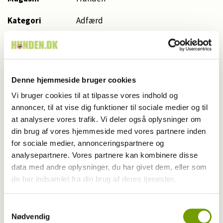
Kategori
Adfærd
Udgivet år
2026
Udgivet måned
3
Denne hjemmeside bruger cookies
Start side nr.
86
Vi bruger cookies til at tilpasse vores indhold og
Antal sider
5,0
annoncer, til at vise dig funktioner til sociale medier og til
at analysere vores trafik. Vi deler også oplysninger om
Skribent
Rikke Svensson
din brug af vores hjemmeside med vores partnere inden
for sociale medier, annonceringspartnere og
Fotograf
Wiegaarden/Karina Green Damsgaard
analysepartnere. Vores partnere kan kombinere disse
data med andre oplysninger, du har givet dem, eller som
de har indsamlet fra din brug af deres tjenester.
Nøgleord
Samtykkevalg
Mønsterlege
Nødvendig