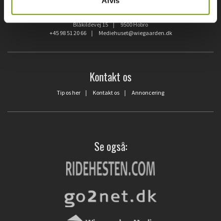
Afvis
Hunden.dk
Blåkildevej 15 | 9500 Hobro
+45 98 51 20 66
|
Mediehuset@wiegaarden.dk
Kontakt os
Tip os her
|
Kontakt os
|
Annoncering
Se også: