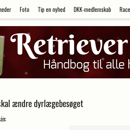
heder
Foto
Tip en nyhed
DKK-medlemskab
Race
skal ændre dyrlægebesøget
in: