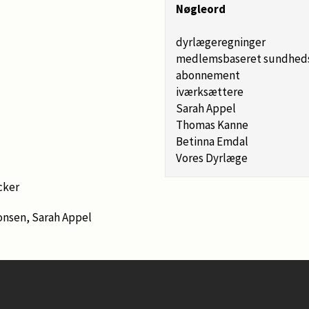
Nøgleord
dyrlægeregninger
medlems­baseret sundhed
abonnement
iværksættere
Sarah Appel
Thomas Kanne
Betinna Emdal
Vores Dyrlæge
cker
nsen, Sarah Appel