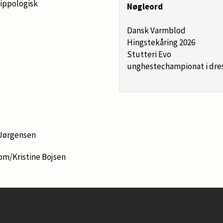
ippologisk
Nøgleord
Dansk Varmblod
Hingstekåring 2026
Stutteri Evo
unghestechampionat i dre
-Jørgensen
om/Kristine Bojsen