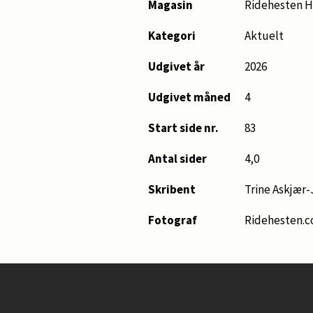
Magasin
Ridehesten H
Kategori
Aktuelt
Udgivet år
2026
Udgivet måned
4
Start side nr.
83
Antal sider
4,0
Skribent
Trine Askjær
Fotograf
Ridehesten.c