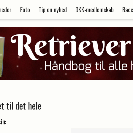
heder
Foto
Tip en nyhed
DKK-medlemskab
Race
et til det hele
in: