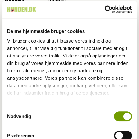
Kategori
Hunde på job
Udgivet år
2026
Denne hjemmeside bruger cookies
Udgivet måned
6
Vi bruger cookies til at tilpasse vores indhold og
annoncer, til at vise dig funktioner til sociale medier og til
Start side nr.
26
at analysere vores trafik. Vi deler også oplysninger om
din brug af vores hjemmeside med vores partnere inden
Antal sider
5,0
for sociale medier, annonceringspartnere og
analysepartnere. Vores partnere kan kombinere disse
Skribent
Karina Green Damsgaard
data med andre oplysninger, du har givet dem, eller som
de har indsamlet fra din brug af deres tjenester.
Fotograf
Helene Vastvedt
Samtykkevalg
Nødvendig
Nøgleord
vandsøgshund
Præferencer