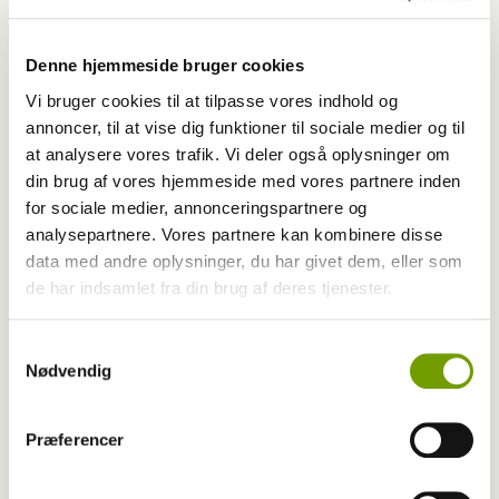
Kategori
Fagligt
Udgivet år
2026
Denne hjemmeside bruger cookies
Udgivet
Vi bruger cookies til at tilpasse vores indhold og
5
måned
annoncer, til at vise dig funktioner til sociale medier og til
at analysere vores trafik. Vi deler også oplysninger om
Start side nr.
16
din brug af vores hjemmeside med vores partnere inden
for sociale medier, annonceringspartnere og
Antal sider
3,0
analysepartnere. Vores partnere kan kombinere disse
data med andre oplysninger, du har givet dem, eller som
Skribent
Trine Askjær-Jørgensen
de har indsamlet fra din brug af deres tjenester.
Ridehesten.com/Jørgen Bak
Fotograf
Rasmussen
Samtykkevalg
Nødvendig
Nøgleord
Præferencer
Traces
online platform