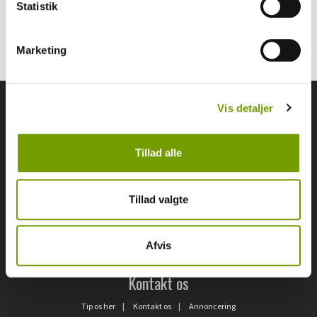
Statistik
Flytning af hest
Marketing
Vis detaljer
Følg os
Tillad alle
Hunden.dk
Tillad valgte
Blåkildevej 15 | 9500 Hobro
+45 98 51 20 66
|
Mediehuset@wiegaarden.dk
Afvis
Kontakt os
Tip os her
|
Kontakt os
|
Annoncering