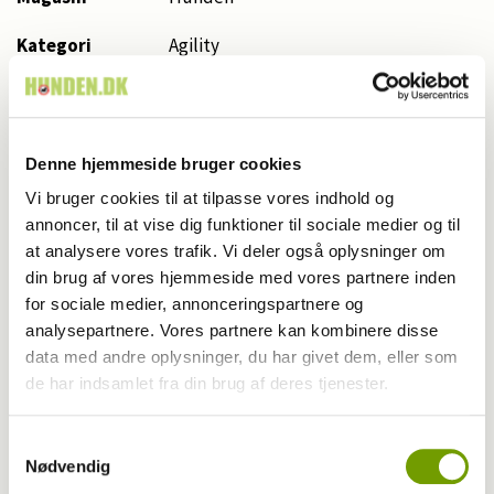
Kategori
Agility
Udgivet år
2024
Udgivet måned
12
Denne hjemmeside bruger cookies
Start side nr.
24
Vi bruger cookies til at tilpasse vores indhold og
annoncer, til at vise dig funktioner til sociale medier og til
Antal sider
5,0
at analysere vores trafik. Vi deler også oplysninger om
din brug af vores hjemmeside med vores partnere inden
Skribent
Sabine Serwin
for sociale medier, annonceringspartnere og
analysepartnere. Vores partnere kan kombinere disse
Fotograf
Jens Ole Nielsen
data med andre oplysninger, du har givet dem, eller som
de har indsamlet fra din brug af deres tjenester.
Nøgleord
Samtykkevalg
Nødvendig
Agility