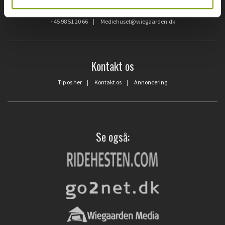
Blåkildevej 15 | 9500 Hobro
+45 98 51 20 66
|
Mediehuset@wiegaarden.dk
Kontakt os
Tip os her
|
Kontakt os
|
Annoncering
Se også: