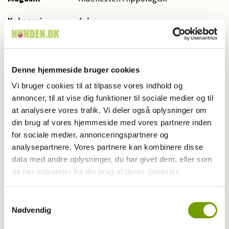
Kategori
Avl
Udgivet år
2026
Udgivet måned
7
Denne hjemmeside bruger cookies
Vi bruger cookies til at tilpasse vores indhold og
Start side nr.
72
annoncer, til at vise dig funktioner til sociale medier og til
Antal sider
6,0
at analysere vores trafik. Vi deler også oplysninger om
din brug af vores hjemmeside med vores partnere inden
Skribent
Georgia Timmermann
for sociale medier, annonceringspartnere og
analysepartnere. Vores partnere kan kombinere disse
Fotograf
Ridehesten.com/Georgia Timmermann
data med andre oplysninger, du har givet dem, eller som
de har indsamlet fra din brug af deres tjenester.
Nøgleord
Samtykkevalg
Nødvendig
Roskilde Dyreskue 2026