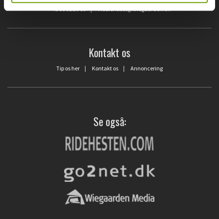
Blåkildevej 15 | 9500 Hobro
+45 98 51 20 66
|
Mediehuset@wiegaarden.dk
Kontakt os
Tip os her
|
Kontakt os
|
Annoncering
Se også: