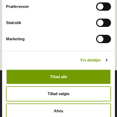
Dyreskue
Præferencer
Stemning
Roskilde
landbrug
Statistik
besøgsrekord
DV-lejr
Marketing
samling
Oldenborg
Vis detaljer
Tillad alle
Følg os
Tillad valgte
Hunden.dk
Afvis